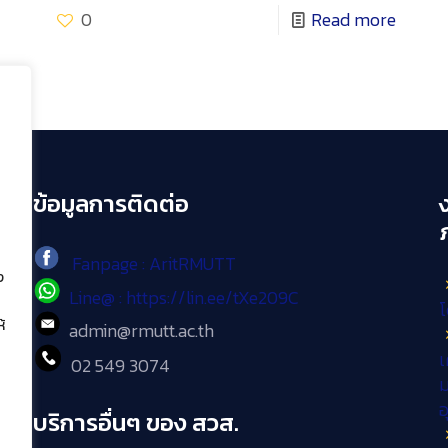
0
Read more
ข้อมูลการติดต่อ
Fanpage : AritRMUTT
ง
Line@ : https://lin.ee/tXe209C
โ
้
admin@rmutt.ac.th
เ
02 549 3074
ม
บริการอื่นๆ ของ สวส.