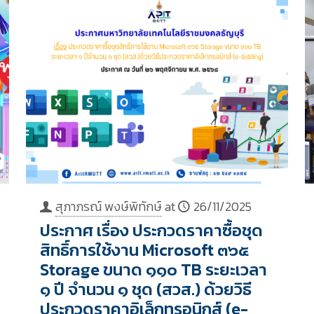
สุภาภรณ์ พงษ์พิทักษ์
at
26/11/2025
ประกาศ เรื่อง ประกวดราคาซื้อชุด
สิทธิ์การใช้งาน Microsoft ๓๖๕
Storage ขนาด ๑๑๐ TB ระยะเวลา
๑ ปี จำนวน ๑ ชุด (สวส.) ด้วยวิธี
ประกวดราคาอิเล็กทรอนิกส์ (e-