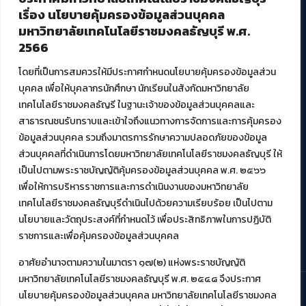
บริการอื่นๆ ของ สวส.
เรื่อง นโยบายคุ้มครองข้อมูลส่วนบุคคล
มหาวิทยาลัยเทคโนโลยีราชมงคลธัญบุรี พ.ศ.
ศูนย์สื่อดิจิทัล
2566
ศูนย์นวัตกรรมและความรู้
ศูนย์พัฒนาและบริการนวัตกรรมดิจิทัล
โดยที่เป็นการสมควรให้มีประกาศกำหนดนโยบายคุ้มครองข้อมูลส่วน
สมัยใหม่ (MoSeC)
บุคคล เพื่อให้บุคลากรนักศึกษา นักเรียนในสังกัดมหาวิทยาลัย
เทคโนโลยีราชมงคลธัญรี ในฐานะเจ้าของข้อมูลส่วนบุคคลและ
สาธารณชนรับทราบและเข้าใจถึงแนวทางการจัดการและการคุ้มครอง
งานบริการวิชาการให้กับหน่วยงานภายนอก
ข้อมูลส่วนบุคคล รวมถึงมาตรการรักษาความปลอดภัยของข้อมูล
ส่วนบุคคลที่ดำเนินการโดยมหาวิทยาลัยเทคโนโลยีราชมงคลธัญบุรี ให้
โครงการส่งเสริมและพัฒนาผู้ประกอบการ SME โดย. มทร.ธัญบุรี
เป็นไปตามพระราชบัญญัติคุ้มครองข้อมูลส่วนบุคคล พ.ศ. ๒๕๖๖
กิจกรรมการเชื่อมโยงเครือข่ายผู้ให้บริการเครื่องจักรกลทางการ
เกษตร ภายใต้โครงการส่งเสริมการรแปรรูปสินค้าเกษตรระดับชุมชน
เพื่อให้การบริหารราชการและการดำเนินงานของมหาวิทยาลัย
กรมส่งเสริมอุตสาหกรรม
เทคโนโลยีราชมงคลธัญบุรีดำเนินไปด้วยความเรียบร้อย เป็นไปตาม
โครงการยกระดับเศรษฐกิจและสังคมรายตำบลแบบบูรณาการ (1
นโยบายและวัตถุประสงค์ที่กำหนดไว้ เพื่อประสิทธิภาพในการปฏิบัติ
ตำบล 1 มหาวิทยาลัย)
ราชการและเพื่อคุ้มครองข้อมูลส่วนบุคคล
อาศัยอำนาจตามความในมาตรา ๑๗(๒) แห่งพระราชบัญญัติ
มหาวิทยาลัยเทคโนโลยีราชมงคลธัญบุรี พ.ศ. ๒๕๔๘ จึงประกาศ
นโยบายคุ้มครองข้อมูลส่วนบุคคล มหาวิทยาลัยเทคโนโลยีราชมงคล