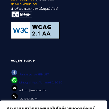
สร้างและพัฒนาโดย.
ฝ่ายพัฒนาและเผยแพร่ข้อมูลเว็บไซต์
ข้อมูลการติดต่อ
Fanpage : AritRMUTT
Line@ : https://lin.ee/tXe209C
admin@rmutt.ac.th
02 549 3074
ประกาศมหาวิทยาลัยเทคโนโลยีราชมงคลธัญบุรี