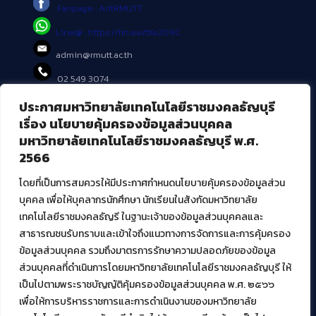
Fanpage : AritRMUTT
Line@ : https://lin.ee/tXe209C
admin@rmutt.ac.th
02 549 3074
ประกาศมหาวิทยาลัยเทคโนโลยีราชมงคลธัญบุรี
บริการอื่นๆ ของ สวส.
เรื่อง นโยบายคุ้มครองข้อมูลส่วนบุคคล
มหาวิทยาลัยเทคโนโลยีราชมงคลธัญบุรี พ.ศ.
ศูนย์สื่อดิจิทัล
2566
ศูนย์นวัตกรรมและความรู้
ศูนย์พัฒนาและบริการนวัตกรรมดิจิทัล
โดยที่เป็นการสมควรให้มีประกาศกำหนดนโยบายคุ้มครองข้อมูลส่วน
สมัยใหม่ (MoSeC)
บุคคล เพื่อให้บุคลากรนักศึกษา นักเรียนในสังกัดมหาวิทยาลัย
เทคโนโลยีราชมงคลธัญรี ในฐานะเจ้าของข้อมูลส่วนบุคคลและ
สาธารณชนรับทราบและเข้าใจถึงแนวทางการจัดการและการคุ้มครอง
งานบริการวิชาการให้กับหน่วยงานภายนอก
ข้อมูลส่วนบุคคล รวมถึงมาตรการรักษาความปลอดภัยของข้อมูล
ส่วนบุคคลที่ดำเนินการโดยมหาวิทยาลัยเทคโนโลยีราชมงคลธัญบุรี ให้
โครงการส่งเสริมและพัฒนาผู้ประกอบการ SME โดย. มทร.ธัญบุรี
เป็นไปตามพระราชบัญญัติคุ้มครองข้อมูลส่วนบุคคล พ.ศ. ๒๕๖๖
กิจกรรมการเชื่อมโยงเครือข่ายผู้ให้บริการเครื่องจักรกลทางการ
เกษตร ภายใต้โครงการส่งเสริมการรแปรรูปสินค้าเกษตรระดับชุมชน
เพื่อให้การบริหารราชการและการดำเนินงานของมหาวิทยาลัย
กรมส่งเสริมอุตสาหกรรม