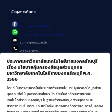
ข้อมูลการติดต่อ
Fanpage : AritRMUTT
Line@ : https://lin.ee/tXe209C
admin@rmutt.ac.th
02 549 3074
ประกาศมหาวิทยาลัยเทคโนโลยีราชมงคลธัญบุรี
บริการอื่นๆ ของ สวส.
เรื่อง นโยบายคุ้มครองข้อมูลส่วนบุคคล
มหาวิทยาลัยเทคโนโลยีราชมงคลธัญบุรี พ.ศ.
ศูนย์สื่อดิจิทัล
2566
ศูนย์นวัตกรรมและความรู้
ศูนย์พัฒนาและบริการนวัตกรรมดิจิทัล
โดยที่เป็นการสมควรให้มีประกาศกำหนดนโยบายคุ้มครองข้อมูลส่วน
สมัยใหม่ (MoSeC)
บุคคล เพื่อให้บุคลากรนักศึกษา นักเรียนในสังกัดมหาวิทยาลัย
เทคโนโลยีราชมงคลธัญรี ในฐานะเจ้าของข้อมูลส่วนบุคคลและ
สาธารณชนรับทราบและเข้าใจถึงแนวทางการจัดการและการคุ้มครอง
งานบริการวิชาการให้กับหน่วยงานภายนอก