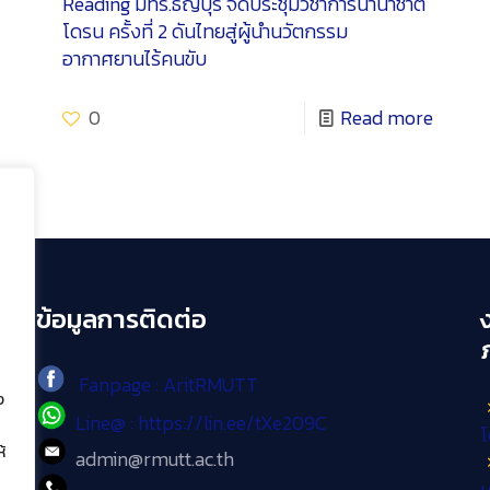
Reading
มทร.ธัญบุรี จัดประชุมวิชาการนานาชาติ
โดรน ครั้งที่ 2 ดันไทยสู่ผู้นำนวัตกรรม
อากาศยานไร้คนขับ
0
Read more
ข้อมูลการติดต่อ
Fanpage : AritRMUTT
ง
Line@ : https://lin.ee/tXe209C
โ
้
admin@rmutt.ac.th
เ