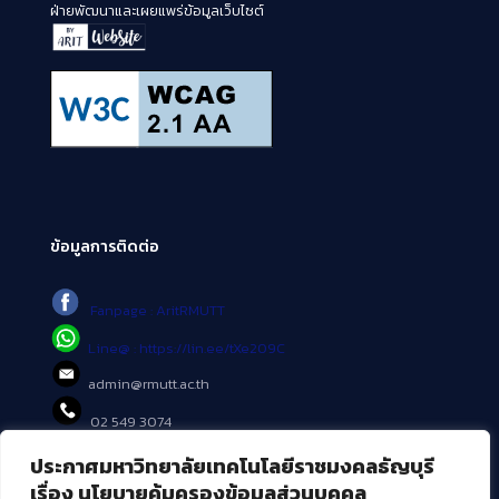
ฝ่ายพัฒนาและเผยแพร่ข้อมูลเว็บไซต์
ข้อมูลการติดต่อ
Fanpage : AritRMUTT
Line@ : https://lin.ee/tXe209C
admin@rmutt.ac.th
02 549 3074
ประกาศมหาวิทยาลัยเทคโนโลยีราชมงคลธัญบุรี
บริการอื่นๆ ของ สวส.
เรื่อง นโยบายคุ้มครองข้อมูลส่วนบุคคล