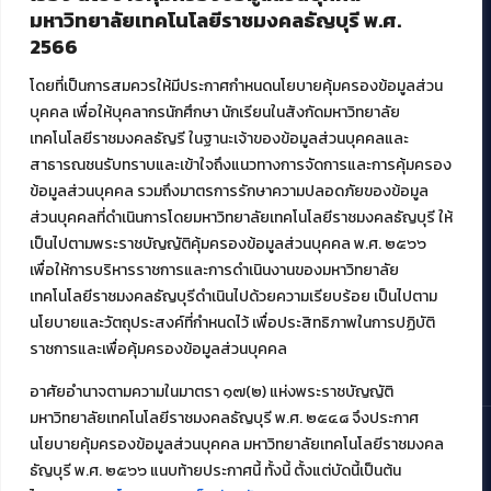
มหาวิทยาลัยเทคโนโลยีราชมงคลธัญบุรี พ.ศ.
ศูนย์สื่อดิจิทัล
2566
ศูนย์นวัตกรรมและความรู้
ศูนย์พัฒนาและบริการนวัตกรรมดิจิทัล
โดยที่เป็นการสมควรให้มีประกาศกำหนดนโยบายคุ้มครองข้อมูลส่วน
สมัยใหม่ (MoSeC)
บุคคล เพื่อให้บุคลากรนักศึกษา นักเรียนในสังกัดมหาวิทยาลัย
เทคโนโลยีราชมงคลธัญรี ในฐานะเจ้าของข้อมูลส่วนบุคคลและ
สาธารณชนรับทราบและเข้าใจถึงแนวทางการจัดการและการคุ้มครอง
งานบริการวิชาการให้กับหน่วยงานภายนอก
ข้อมูลส่วนบุคคล รวมถึงมาตรการรักษาความปลอดภัยของข้อมูล
ส่วนบุคคลที่ดำเนินการโดยมหาวิทยาลัยเทคโนโลยีราชมงคลธัญบุรี ให้
โครงการส่งเสริมและพัฒนาผู้ประกอบการ SME โดย. มทร.ธัญบุรี
เป็นไปตามพระราชบัญญัติคุ้มครองข้อมูลส่วนบุคคล พ.ศ. ๒๕๖๖
กิจกรรมการเชื่อมโยงเครือข่ายผู้ให้บริการเครื่องจักรกลทางการ
เกษตร ภายใต้โครงการส่งเสริมการรแปรรูปสินค้าเกษตรระดับชุมชน
เพื่อให้การบริหารราชการและการดำเนินงานของมหาวิทยาลัย
กรมส่งเสริมอุตสาหกรรม
เทคโนโลยีราชมงคลธัญบุรีดำเนินไปด้วยความเรียบร้อย เป็นไปตาม
โครงการยกระดับเศรษฐกิจและสังคมรายตำบลแบบบูรณาการ (1
นโยบายและวัตถุประสงค์ที่กำหนดไว้ เพื่อประสิทธิภาพในการปฏิบัติ
ตำบล 1 มหาวิทยาลัย)
ราชการและเพื่อคุ้มครองข้อมูลส่วนบุคคล
อาศัยอำนาจตามความในมาตรา ๑๗(๒) แห่งพระราชบัญญัติ
มหาวิทยาลัยเทคโนโลยีราชมงคลธัญบุรี พ.ศ. ๒๕๔๘ จึงประกาศ
นโยบายคุ้มครองข้อมูลส่วนบุคคล มหาวิทยาลัยเทคโนโลยีราชมงคล
ธัญบุรี พ.ศ. ๒๕๖๖ แนบท้ายประกาศนี้ ทั้งนี้ ตั้งแต่บัดนี้เป็นต้น
© 2021 สำนักวิทยบริการและเทคโนโลยีสารสนเทศ มหาวิทยาลัย