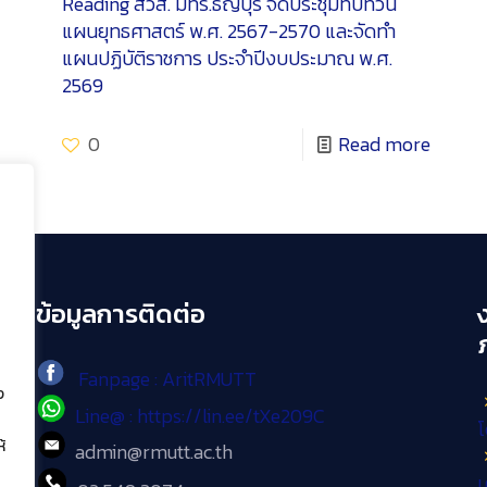
Reading
สวส. มทร.ธัญบุรี จัดประชุมทบทวน
แผนยุทธศาสตร์ พ.ศ. 2567-2570 และจัดทำ
แผนปฏิบัติราชการ ประจำปีงบประมาณ พ.ศ.
2569
0
Read more
ข้อมูลการติดต่อ
Fanpage : AritRMUTT
ง
Line@ : https://lin.ee/tXe209C
โ
้
admin@rmutt.ac.th
เ