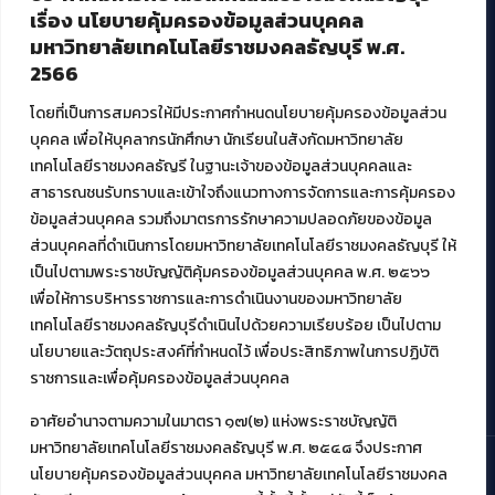
บริการอื่นๆ ของ สวส.
เรื่อง นโยบายคุ้มครองข้อมูลส่วนบุคคล
มหาวิทยาลัยเทคโนโลยีราชมงคลธัญบุรี พ.ศ.
ศูนย์สื่อดิจิทัล
2566
ศูนย์นวัตกรรมและความรู้
ศูนย์พัฒนาและบริการนวัตกรรมดิจิทัล
โดยที่เป็นการสมควรให้มีประกาศกำหนดนโยบายคุ้มครองข้อมูลส่วน
สมัยใหม่ (MoSeC)
บุคคล เพื่อให้บุคลากรนักศึกษา นักเรียนในสังกัดมหาวิทยาลัย
เทคโนโลยีราชมงคลธัญรี ในฐานะเจ้าของข้อมูลส่วนบุคคลและ
สาธารณชนรับทราบและเข้าใจถึงแนวทางการจัดการและการคุ้มครอง
งานบริการวิชาการให้กับหน่วยงานภายนอก
ข้อมูลส่วนบุคคล รวมถึงมาตรการรักษาความปลอดภัยของข้อมูล
ส่วนบุคคลที่ดำเนินการโดยมหาวิทยาลัยเทคโนโลยีราชมงคลธัญบุรี ให้
โครงการส่งเสริมและพัฒนาผู้ประกอบการ SME โดย. มทร.ธัญบุรี
เป็นไปตามพระราชบัญญัติคุ้มครองข้อมูลส่วนบุคคล พ.ศ. ๒๕๖๖
กิจกรรมการเชื่อมโยงเครือข่ายผู้ให้บริการเครื่องจักรกลทางการ
เกษตร ภายใต้โครงการส่งเสริมการรแปรรูปสินค้าเกษตรระดับชุมชน
เพื่อให้การบริหารราชการและการดำเนินงานของมหาวิทยาลัย
กรมส่งเสริมอุตสาหกรรม
เทคโนโลยีราชมงคลธัญบุรีดำเนินไปด้วยความเรียบร้อย เป็นไปตาม
โครงการยกระดับเศรษฐกิจและสังคมรายตำบลแบบบูรณาการ (1
นโยบายและวัตถุประสงค์ที่กำหนดไว้ เพื่อประสิทธิภาพในการปฏิบัติ
ตำบล 1 มหาวิทยาลัย)
ราชการและเพื่อคุ้มครองข้อมูลส่วนบุคคล
อาศัยอำนาจตามความในมาตรา ๑๗(๒) แห่งพระราชบัญญัติ
มหาวิทยาลัยเทคโนโลยีราชมงคลธัญบุรี พ.ศ. ๒๕๔๘ จึงประกาศ
นโยบายคุ้มครองข้อมูลส่วนบุคคล มหาวิทยาลัยเทคโนโลยีราชมงคล