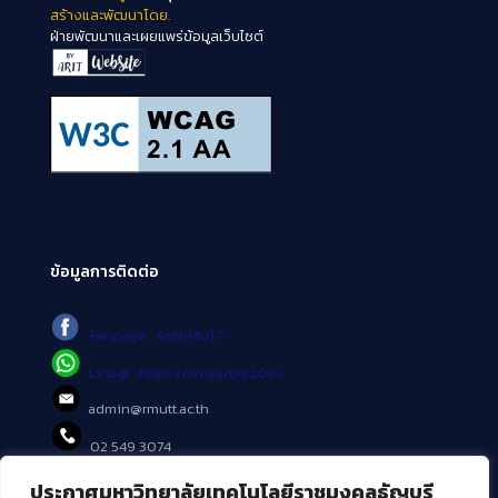
สร้างและพัฒนาโดย.
ฝ่ายพัฒนาและเผยแพร่ข้อมูลเว็บไซต์
ข้อมูลการติดต่อ
Fanpage : AritRMUTT
Line@ : https://lin.ee/tXe209C
admin@rmutt.ac.th
02 549 3074
ประกาศมหาวิทยาลัยเทคโนโลยีราชมงคลธัญบุรี