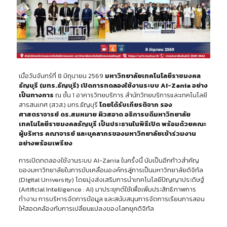
เมื่อวันจันทร์ที่ 8 มิถุนายน 2569
มหาวิทยาลัยเทคโนโลยีราชมงคล
ธัญบุรี (มทร.ธัญบุรี) เปิดการทดลองใช้งานระบบ AI-Zania
อย่าง
เป็นทางการ
ณ ชั้น 1 อาคารวิทยบริการ สำนักวิทยบริการและเทคโนโลยี
สารสนเทศ (สวส.) มทร.ธัญบุรี
โดยได้รับ
เกียรติจาก รอง
ศาสตราจารย์ ดร.สมหมาย ผิวสอาด อธิการบดีมหาวิทยาลัย
เทคโนโลยีราชมงคลธัญบุรี เป็นประธานในพิธีเปิด
พร้อมด้วยคณะ
ผู้บริหาร คณาจารย์ และบุคลากรของมหาวิทยาลัยเข้าร่วมงาน
อย่างพร้อมเพรียง
การเปิดทดลองใช้งานระบบ AI-Zania ในครั้งนี้
นับเป็นอีกก้าว
สำคัญ
ของมหาวิทยาลัยในการขับเคลื่อนองค์กรสู่การเป็นมหาวิทยาลัยดิจิทัล
(Digital University) โดยมุ่งส่งเสริมการนำเทคโนโลยีปัญญาประดิษฐ์
(Artificial Intelligence : AI)
มาประยุกต์ใช้เพื่อเพิ่มประสิทธิภาพการ
ทำงาน การบริหารจัดการข้อมูล และสนับสนุนการจัดการเรียนการสอน
ให้สอดคล้องกับการเปลี่ยนแปลงของโลกยุคดิจิทัล
……………………………………………………………………………………………………………………