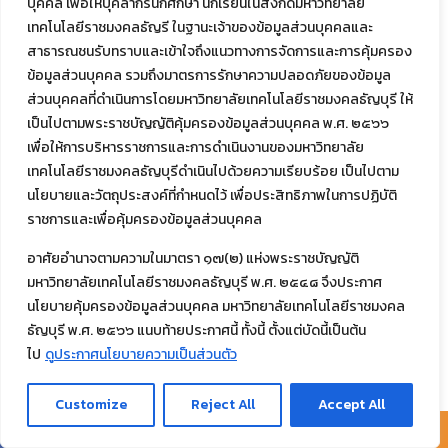
บุคคล เพื่อให้บุคลากรนักศึกษา นักเรียนในสังกัดมหาวิทยาลัย
เทคโนโลยีราชมงคลธัญรี ในฐานะเจ้าของข้อมูลส่วนบุคคลและ
สาธารณชนรับทราบและเข้าใจถึงแนวทางการจัดการและการคุ้มครอง
ข้อมูลส่วนบุคคล รวมถึงมาตรการรักษาความปลอดภัยของข้อมูล
ส่วนบุคคลที่ดำเนินการโดยมหาวิทยาลัยเทคโนโลยีราชมงคลธัญบุรี ให้
เป็นไปตามพระราชบัญญัติคุ้มครองข้อมูลส่วนบุคคล พ.ศ. ๒๕๖๖
เพื่อให้การบริหารราชการและการดำเนินงานของมหาวิทยาลัย
เทคโนโลยีราชมงคลธัญบุรีดำเนินไปด้วยความเรียบร้อย เป็นไปตาม
นโยบายและวัตถุประสงค์ที่กำหนดไว้ เพื่อประสิทธิภาพในการปฏิบัติ
ราชการและเพื่อคุ้มครองข้อมูลส่วนบุคคล
อาศัยอำนาจตามความในมาตรา ๑๗(๒) แห่งพระราชบัญญัติ
มหาวิทยาลัยเทคโนโลยีราชมงคลธัญบุรี พ.ศ. ๒๕๔๘ จึงประกาศ
นโยบายคุ้มครองข้อมูลส่วนบุคคล มหาวิทยาลัยเทคโนโลยีราชมงคล
ธัญบุรี พ.ศ. ๒๕๖๖ แนบท้ายประกาศนี้ ทั้งนี้ ตั้งแต่บัดนี้เป็นต้น
ไป
ดูประกาศนโยบายความเป็นส่วนตัว
Customize
Reject All
Accept All