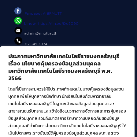
Fanpage : AritRMUTT
Line@ : https://lin.ee/tXe209C
admin@rmutt.ac.th
02 549 3074
ประกาศมหาวิทยาลัยเทคโนโลยีราชมงคลธัญบุรี
บริการอื่นๆ ของ สวส.
เรื่อง นโยบายคุ้มครองข้อมูลส่วนบุคคล
มหาวิทยาลัยเทคโนโลยีราชมงคลธัญบุรี พ.ศ.
ศูนย์สื่อดิจิทัล
2566
ศูนย์นวัตกรรมและความรู้
ศูนย์พัฒนาและบริการนวัตกรรมดิจิทัล
โดยที่เป็นการสมควรให้มีประกาศกำหนดนโยบายคุ้มครองข้อมูลส่วน
สมัยใหม่ (MoSeC)
บุคคล เพื่อให้บุคลากรนักศึกษา นักเรียนในสังกัดมหาวิทยาลัย
เทคโนโลยีราชมงคลธัญรี ในฐานะเจ้าของข้อมูลส่วนบุคคลและ
สาธารณชนรับทราบและเข้าใจถึงแนวทางการจัดการและการคุ้มครอง
งานบริการวิชาการให้กับหน่วยงานภายนอก
ข้อมูลส่วนบุคคล รวมถึงมาตรการรักษาความปลอดภัยของข้อมูล
ส่วนบุคคลที่ดำเนินการโดยมหาวิทยาลัยเทคโนโลยีราชมงคลธัญบุรี ให้
โครงการส่งเสริมและพัฒนาผู้ประกอบการ SME โดย. มทร.ธัญบุรี
เป็นไปตามพระราชบัญญัติคุ้มครองข้อมูลส่วนบุคคล พ.ศ. ๒๕๖๖
กิจกรรมการเชื่อมโยงเครือข่ายผู้ให้บริการเครื่องจักรกลทางการ