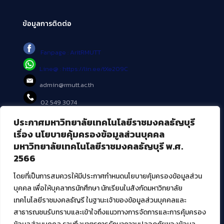
ข้อมูลการติดต่อ
Fanpage : AritRMUTT
Line@ : https://lin.ee/tXe209C
admin@rmutt.ac.th
02 549 3074
ประกาศมหาวิทยาลัยเทคโนโลยีราชมงคลธัญบุรี
บริการอื่นๆ ของ สวส.
เรื่อง นโยบายคุ้มครองข้อมูลส่วนบุคคล
มหาวิทยาลัยเทคโนโลยีราชมงคลธัญบุรี พ.ศ.
ศูนย์สื่อดิจิทัล
2566
ศูนย์นวัตกรรมและความรู้
ศูนย์พัฒนาและบริการนวัตกรรมดิจิทัล
โดยที่เป็นการสมควรให้มีประกาศกำหนดนโยบายคุ้มครองข้อมูลส่วน
สมัยใหม่ (MoSeC)
บุคคล เพื่อให้บุคลากรนักศึกษา นักเรียนในสังกัดมหาวิทยาลัย
เทคโนโลยีราชมงคลธัญรี ในฐานะเจ้าของข้อมูลส่วนบุคคลและ
สาธารณชนรับทราบและเข้าใจถึงแนวทางการจัดการและการคุ้มครอง
งานบริการวิชาการให้กับหน่วยงานภายนอก