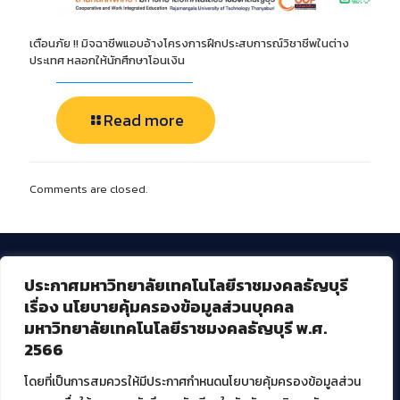
เตือนภัย !! มิจฉาชีพแอบอ้างโครงการฝึกประสบการณ์วิชาชีพในต่าง
ประเทศ หลอกให้นักศึกษาโอนเงิน
Read more
Comments are closed.
ประกาศมหาวิทยาลัยเทคโนโลยีราชมงคลธัญบุรี
เรื่อง นโยบายคุ้มครองข้อมูลส่วนบุคคล
สำนักวิทยบริการและเทคโนโลยีสารสนเทศ
มหาวิทยาลัยเทคโนโลยี
มหาวิทยาลัยเทคโนโลยีราชมงคลธัญบุรี พ.ศ.
ราชมงคลธัญบุรี
2566
39 หมู่ที่ 1 ตำบลคลองหก อำเภอคลองหลวง จังหวัดปทุมธานี 12120
เผยแพร่ข้อมูลโดย.
บุคลากร สวส.
สร้างและพัฒนาโดย.
โดยที่เป็นการสมควรให้มีประกาศกำหนดนโยบายคุ้มครองข้อมูลส่วน
ฝ่ายพัฒนาและเผยแพร่ข้อมูลเว็บไซต์