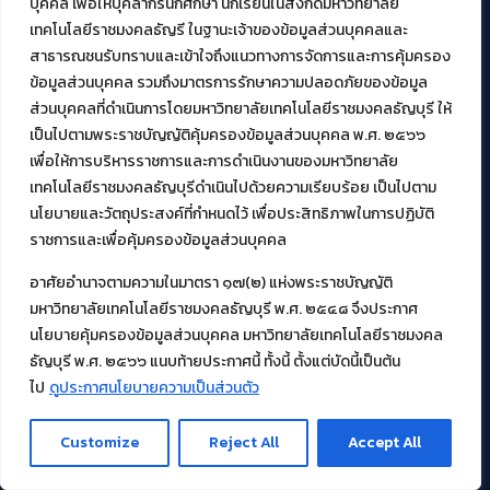
บุคคล เพื่อให้บุคลากรนักศึกษา นักเรียนในสังกัดมหาวิทยาลัย
เทคโนโลยีราชมงคลธัญรี ในฐานะเจ้าของข้อมูลส่วนบุคคลและ
สาธารณชนรับทราบและเข้าใจถึงแนวทางการจัดการและการคุ้มครอง
ข้อมูลส่วนบุคคล รวมถึงมาตรการรักษาความปลอดภัยของข้อมูล
ส่วนบุคคลที่ดำเนินการโดยมหาวิทยาลัยเทคโนโลยีราชมงคลธัญบุรี ให้
เป็นไปตามพระราชบัญญัติคุ้มครองข้อมูลส่วนบุคคล พ.ศ. ๒๕๖๖
เพื่อให้การบริหารราชการและการดำเนินงานของมหาวิทยาลัย
เทคโนโลยีราชมงคลธัญบุรีดำเนินไปด้วยความเรียบร้อย เป็นไปตาม
นโยบายและวัตถุประสงค์ที่กำหนดไว้ เพื่อประสิทธิภาพในการปฏิบัติ
ข้อมูลการติดต่อ
ราชการและเพื่อคุ้มครองข้อมูลส่วนบุคคล
อาศัยอำนาจตามความในมาตรา ๑๗(๒) แห่งพระราชบัญญัติ
Fanpage : AritRMUTT
มหาวิทยาลัยเทคโนโลยีราชมงคลธัญบุรี พ.ศ. ๒๕๔๘ จึงประกาศ
Line@ : https://lin.ee/tXe209C
นโยบายคุ้มครองข้อมูลส่วนบุคคล มหาวิทยาลัยเทคโนโลยีราชมงคล
ธัญบุรี พ.ศ. ๒๕๖๖ แนบท้ายประกาศนี้ ทั้งนี้ ตั้งแต่บัดนี้เป็นต้น
admin@rmutt.ac.th
ไป
ดูประกาศนโยบายความเป็นส่วนตัว
02 549 3074
Customize
Reject All
Accept All
บริการอื่นๆ ของ สวส.