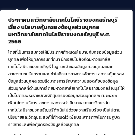
บริการอื่นๆ ของ สวส.
ประกาศมหาวิทยาลัยเทคโนโลยีราชมงคลธัญบุรี
ศูนย์สื่อดิจิทัล
เรื่อง นโยบายคุ้มครองข้อมูลส่วนบุคคล
ศูนย์นวัตกรรมและความรู้
มหาวิทยาลัยเทคโนโลยีราชมงคลธัญบุรี พ.ศ.
ศูนย์พัฒนาและบริการนวัตกรรมดิจิทัล
2566
สมัยใหม่ (MoSeC)
โดยที่เป็นการสมควรให้มีประกาศกำหนดนโยบายคุ้มครองข้อมูลส่วน
บุคคล เพื่อให้บุคลากรนักศึกษา นักเรียนในสังกัดมหาวิทยาลัย
งานบริการวิชาการให้กับหน่วยงานภายนอก
เทคโนโลยีราชมงคลธัญรี ในฐานะเจ้าของข้อมูลส่วนบุคคลและ
สาธารณชนรับทราบและเข้าใจถึงแนวทางการจัดการและการคุ้มครอง
โครงการส่งเสริมและพัฒนาผู้ประกอบการ SME โดย. มทร.ธัญบุรี
ข้อมูลส่วนบุคคล รวมถึงมาตรการรักษาความปลอดภัยของข้อมูล
กิจกรรมการเชื่อมโยงเครือข่ายผู้ให้บริการเครื่องจักรกลทางการ
ส่วนบุคคลที่ดำเนินการโดยมหาวิทยาลัยเทคโนโลยีราชมงคลธัญบุรี ให้
เกษตร ภายใต้โครงการส่งเสริมการรแปรรูปสินค้าเกษตรระดับชุมชน
เป็นไปตามพระราชบัญญัติคุ้มครองข้อมูลส่วนบุคคล พ.ศ. ๒๕๖๖
กรมส่งเสริมอุตสาหกรรม
โครงการยกระดับเศรษฐกิจและสังคมรายตำบลแบบบูรณาการ (1
เพื่อให้การบริหารราชการและการดำเนินงานของมหาวิทยาลัย
ตำบล 1 มหาวิทยาลัย)
เทคโนโลยีราชมงคลธัญบุรีดำเนินไปด้วยความเรียบร้อย เป็นไปตาม
นโยบายและวัตถุประสงค์ที่กำหนดไว้ เพื่อประสิทธิภาพในการปฏิบัติ
ราชการและเพื่อคุ้มครองข้อมูลส่วนบุคคล