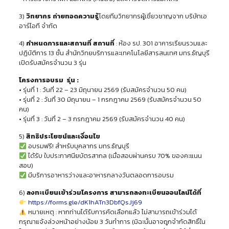
3)
วิทยากร ถ่ายทอดความรู้
โดยทีมวิทยากรผู้เชี่ยวชาญจาก บริษัทเอ
อาร์ไอที จำกัด
4)
กำหนดการและสถานที่ สถานที่
: ห้อง รป. 301 อาคารเรียนรวมและ
ปฏิบัติการ 13 ชั้น สำนักวิทยบริการและเทคโนโลยีสารสนเทศ มทร.ธัญบุรี
เปิดรับสมัครจำนวน 3 รุ่น
โครงการอบรม รุ่น :
• รุ่นที่ 1 : วันที่ 22 – 23 มิถุนายน 2569 (รับสมัครจำนวน 50 คน)
• รุ่นที่ 2 : วันที่ 30 มิถุนายน – 1 กรกฎาคม 2569 (รับสมัครจำนวน 50
คน)
• รุ่นที่ 3 : วันที่ 2 – 3 กรกฎาคม 2569 (รับสมัครจำนวน 40 คน)
5)
สิทธิประโยชน์และเงื่อนไข
อบรมฟรี! สำหรับบุคลากร มทร.ธัญบุรี
ได้รับ ใบประกาศนียบัตรสากล (เมื่อสอบผ่านครบ 70% ของคะแนน
สอบ)
มีบริการอาหารว่างและอาหารกลางวันตลอดการอบรม
6)
ลงทะเบียนเข้าร่วมโครงการ สามารถลงทะเบียนออนไลน์ได้ที่
https://forms.gle/dK1hATn3DbfQsJj69
หมายเหตุ : หากท่านได้รับการคัดเลือกแล้ว ไม่สามารถเข้าร่วมได้
กรุณาแจ้งล่วงหน้าอย่างน้อย 3 วันทำการ (มิฉะนั้นอาจถูกจำกัดสิทธิ์ใน