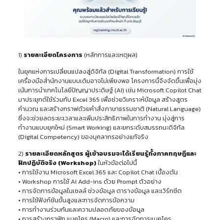
1)
รายละเอียดโครงการ
(หลักการและเหตุผล)
ในยุคแห่งการเปลี่ยนแปลงสู่ดิจิทัล (Digital Transformation) การใช้
เครื่องมือสำนักงานแบบเดิมอาจไม่เพียงพอ โครงการนี้จึงจัดขึ้นเพื่อมุ่ง
เน้นการนำเทคโนโลยีปัญญาประดิษฐ์ (AI) เช่น Microsoft Copilot Chat
มาประยุกต์ใช้ร่วมกับ Excel 365 เพื่อช่วยวิเคราะห์ข้อมูล สร้างสูตร
คำนวณ และสร้างกราฟด้วยคำสั่งภาษาธรรมชาติ (Natural Language)
ซึ่งจะช่วยลดระยะเวลาและเพิ่มประสิทธิภาพในการทำงาน มุ่งสู่การ
ทำงานแบบยุคใหม่ (Smart Working) และยกระดับสมรรถนะดิจิทัล
(Digital Competency) ของบุคลากรอย่างแท้จริง
2)
รายละเอียดหลักสูตร ผู้เข้าอบรมจะได้เรียนรู้ทั้งภาคทฤษฎีและ
ฝึกปฏิบัติจริง (Workshop)
ในหัวข้อต่อไปนี้
• การใช้งาน Microsoft Excel 365 และ Copilot Chat เบื้องต้น
• Workshop การใช้ AI Add-ins ด้วย Prompt ตัวอย่าง
• การจัดการข้อมูลในเซลล์ ช่วงข้อมูล ตารางข้อมูล และเวิร์กชีต
• การใช้ฟังก์ชันขั้นสูงและการจัดการข้อความ
• การทำงานร่วมกันและความปลอดภัยของข้อมูล
• การสร้างกราฟิก แมคโคร (Macro) และการจัดการแมคโคร