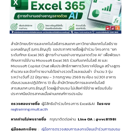
สำนักวิทยบริการและเทคโนโลยีสารสนเทศ มหาวิทยาลัยเทคโนโลยีราช
มงคลธัญบุรี (มทร.ธัญบุรี) ขอประกาศรายชื่อผู้เข้าร่วม โครงการ “ยก
ระดับทักษะ Excel 365 สู่การทำงานอย่างชาญฉลาดด้วย AI” เพื่อพัฒนา
ทักษะการใช้งาน Microsoft Excel 365 ร่วมกับเทคโนโลยี AI และ
Microsoft Copilot Chat เพิ่มประสิทธิภาพการวิเคราะห์ข้อมูล สร้างสูตร
คำนวณ และจัดทำรายงานได้อย่างรวดเร็วและแม่นยำ จำนวน 3 รุ่น
ระหว่างวันที่ 22 มิถุนายน – 3 กรกฎาคม 2569 ณ ห้อง รป.301 อาคาร
เรียนรวมและปฏิบัติการ 13 ชั้น สำนักวิทยบริการและเทคโนโลยี
สารสนเทศ มทร.ธัญบุรี โดยผู้เข้าอบรม ไม่เสียค่าใช้จ่าย พร้อมรับใบ
ประกาศนียบัตรสากลเมื่อผ่านเกณฑ์การประเมิน
ตรวจสอบรายชื่อ
ผู้มีสิทธิเข้าร่วมโครงการ Excel&AI
ในระบบ
regtraining.rmutt.ac.th
หากท่านไม่พบรายชื่อ
กรุณาติดต่อผ่าน
Line OA : @vvc8198i
คู่มือลงทะเบียน
:
คู่มือการตรวจสอบการลงทะเบียนเข้าร่วมการอบรม