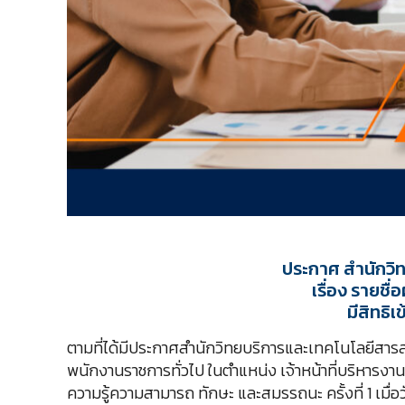
ประกาศ สำนักวิ
เรื่อง รายชื
มีสิทธิ
ตามที่ได้มีประกาศสำนักวิทยบริการและเทคโนโลยีสารส
พนักงานราชการทั่วไป ในตำแหน่ง เจ้าหน้าที่บริหารง
ความรู้ความสามารถ ทักษะ และสมรรถนะ ครั้งที่ 1 เมื่อวั