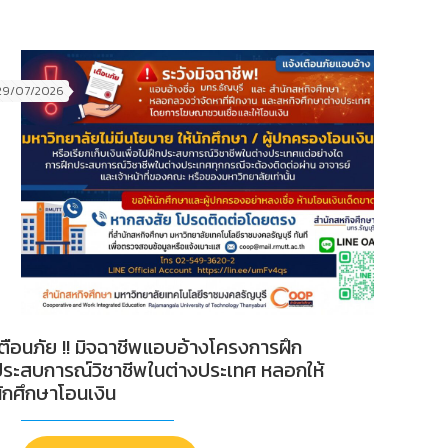
29/07/2026
ตือนภัย !! มิจฉาชีพแอบอ้างโครงการฝึก
ประสบการณ์วิชาชีพในต่างประเทศ หลอกให้
ักศึกษาโอนเงิน