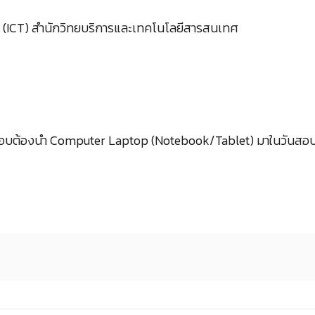
ศ (ICT) สำนักวิทยบริการและเทคโนโลยีสารสนเทศ
สอบต้องนำ Computer Laptop (Notebook/Tablet) มาในวันสอบ