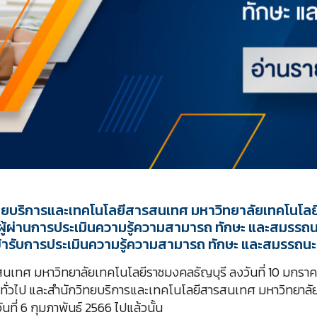
ทยบริการและเทคโนโลยีสารสนเทศ มหาวิทยาลัยเทคโนโลย
่อผู้ผ่านการประเมินความรู้ความสามารถ ทักษะ และสมรรถนะ ค
เข้ารับการประเมินความรู้ความสามารถ ทักษะ และสมรรถนะ คร
นเทศ มหาวิทยาลัยเทคโนโลยีราชมงคลธัญบุรี ลงวันที่ 10 มกราคม
านทั่วไป และสำนักวิทยบริการและเทคโนโลยีสารสนเทศ มหาวิทยาลั
นที่ 6 กุมภาพันธ์ 2566 ไปแล้วนั้น