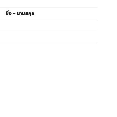
ชื่อ – นามสกุล