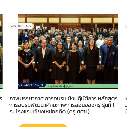
02/08/2026
ร
ภาพบรรยากาศ การอบรมเชิงปฏิบัติการ หลักสูตร
เ
การอบรมพัฒนาศักยภาพการสอนของครู รุ่นที่ 1
ณ โรงแรมเชียงใหม่ออคิด (ครู ศศช.)
น