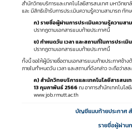
สำนักวิทยบริการและเทคโนโลยีสารสนเทศ มหาวิทยาลัยเ
และ มีสิทธิเข้ารับการประเมินความรู้ความสามารถ ทักษ
ก) รายชื่อผู้ผ่านการประเมินความรู้ความสาม
ปรากฏตามเอกสารแนบท้ายประกาศนี้
ข) กำหนดวัน เวลา และสถานที่ในการประเมิน
ปรากฏตามเอกสารแนบท้ายประกาศนี้
ทั้งนี้ ขอให้ผู้มีรายชื่อตามเอกสารแนบท้ายประกาศข้าง
ภายในกำหนดวัน เวลา และสถานที่ดังกล่าว จะถือว่าสละส
ค) สำนักวิทยบริการและเทคโนโลยีสารสนเทศ 
13 กุมภาพันธ์ 2566
ณ อาคารสำนักเทคโนโลยีสา
www.job.rmutt.ac.th
บัญชีแนบท้ายประกาศ ส
รายชื่อผู้ผ่า