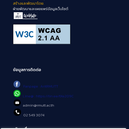
สร้างและพัฒนาโดย.
ฝ่ายพัฒนาและเผยแพร่ข้อมูลเว็บไซต์
ข้อมูลการติดต่อ
Fanpage : AritRMUTT
Line@ : https://lin.ee/tXe209C
admin@rmutt.ac.th
02 549 3074