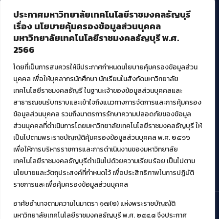
บริการอื่นๆ ของ สวส.
ประกาศมหาวิทยาลัยเทคโนโลยีราชมงคลธัญบุรี
ศูนย์สื่อดิจิทัล
เรื่อง นโยบายคุ้มครองข้อมูลส่วนบุคคล
ศูนย์นวัตกรรมและความรู้
มหาวิทยาลัยเทคโนโลยีราชมงคลธัญบุรี พ.ศ.
ศูนย์พัฒนาและบริการนวัตกรรมดิจิทัล
2566
สมัยใหม่ (MoSeC)
โดยที่เป็นการสมควรให้มีประกาศกำหนดนโยบายคุ้มครองข้อมูลส่วน
บุคคล เพื่อให้บุคลากรนักศึกษา นักเรียนในสังกัดมหาวิทยาลัย
งานบริการวิชาการให้กับหน่วยงานภายนอก
เทคโนโลยีราชมงคลธัญรี ในฐานะเจ้าของข้อมูลส่วนบุคคลและ
สาธารณชนรับทราบและเข้าใจถึงแนวทางการจัดการและการคุ้มครอง
โครงการส่งเสริมและพัฒนาผู้ประกอบการ SME โดย. มทร.ธัญบุรี
ข้อมูลส่วนบุคคล รวมถึงมาตรการรักษาความปลอดภัยของข้อมูล
กิจกรรมการเชื่อมโยงเครือข่ายผู้ให้บริการเครื่องจักรกลทางการ
ส่วนบุคคลที่ดำเนินการโดยมหาวิทยาลัยเทคโนโลยีราชมงคลธัญบุรี ให้
เกษตร ภายใต้โครงการส่งเสริมการรแปรรูปสินค้าเกษตรระดับชุมชน
เป็นไปตามพระราชบัญญัติคุ้มครองข้อมูลส่วนบุคคล พ.ศ. ๒๕๖๖
กรมส่งเสริมอุตสาหกรรม
โครงการยกระดับเศรษฐกิจและสังคมรายตำบลแบบบูรณาการ (1
เพื่อให้การบริหารราชการและการดำเนินงานของมหาวิทยาลัย
ตำบล 1 มหาวิทยาลัย)
เทคโนโลยีราชมงคลธัญบุรีดำเนินไปด้วยความเรียบร้อย เป็นไปตาม
นโยบายและวัตถุประสงค์ที่กำหนดไว้ เพื่อประสิทธิภาพในการปฏิบัติ
ราชการและเพื่อคุ้มครองข้อมูลส่วนบุคคล
อาศัยอำนาจตามความในมาตรา ๑๗(๒) แห่งพระราชบัญญัติ
มหาวิทยาลัยเทคโนโลยีราชมงคลธัญบุรี พ.ศ. ๒๕๔๘ จึงประกาศ