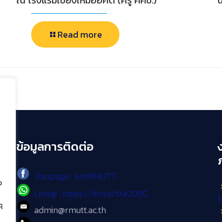
ณ โรงแรมเชียงใหม่ออคิด (ครู ศศช.)
น
Read more
ข้อมูลการติดต่อ
Fanpage : AritRMUTT
ง
Line@ : https://lin.ee/tXe209C
โ
้
admin@rmutt.ac.th