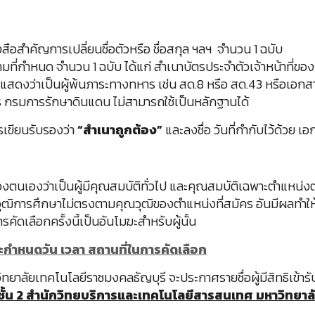
สือสำคัญการเปลี่ยนชื่อตัวหรือ ชื่อสกุล ฯลฯ จำนวน 1 ฉบับ
่กำหนด จำนวน 1 ฉบับ ได้แก่ สำเนาบัตรประจำตัวเจ้าหน้าที่ของร
่แสดงว่าเป็นผู้พ้นภาระทางทหาร เช่น สด.8 หรือ สด.43 หรือเอกสา
 กรมการรักษาดินแดน ไม่สามารถใช้เป็นหลักฐานได้
ียนรับรองว่า
“สำเนาถูกต้อง”
และลงชื่อ วันที่กำกับไว้ด้วย 
ตนเองว่าเป็นผู้มีคุณสมบัติทั่วไป และคุณสมบัติเฉพาะตำแหน่ง
อวุฒิการศึกษาไม่ตรงตามคุณวุฒิของตำแหน่งที่สมัคร อันมีผลทำให้
รคัดเลือกครั้งนี้เป็นอันโมฆะสำหรับผู้นั้น
และกำหนดวัน เวลา สถานที่ในการคัดเลือก
าลัยเทคโนโลยีราชมงคลธัญบุรี จะประกาศรายชื่อผู้มีสิทธิเข้าร
ชั้น 2 สำนักวิทยบริการและเทคโนโลยีสารสนเทศ มหาวิทยา