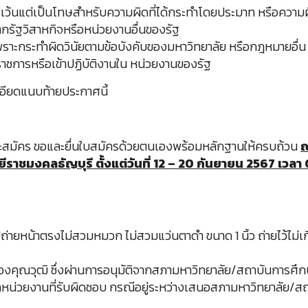
ก เว้นแต่เป็นโทษสำหรับความผิดที่ได้กระทำโดยประมาท หรือความ
รัฐวิสาหกิจหรือหน่วยงานอื่นของรัฐ
ราะกระทำผิดวินัยตามข้อบังคับของมหาวิทยาลัย หรือกฎหมายอื่น
ราชการหรือเข้าปฏิบัติงานใน หน่วยงานของรัฐ
อียดแนบท้ายประกาศนี้
ะสมัคร ขอและยื่นใบสมัครด้วยตนเองพร้อมหลักฐานให้ครบถ้วน
าชมงคลธัญบุรี ตั้งแต่วันที่ 12 – 20 กันยายน 2567 เวลา 
่ายหน้าตรงไม่สวมหมวก ไม่สวมแว่นตาดำ ขนาด 1 นิ้ว ถ่ายไว้ไม่เก
งคุณวุฒิ ซึ่งผ่านการอนุมัติจากสภามหาวิทยาลัย/สถาบันการศึกษา
่วยงานที่รับผิดชอบ กรณีอยู่ระหว่างเสนอสภามหาวิทยาลัย/สถาบันก