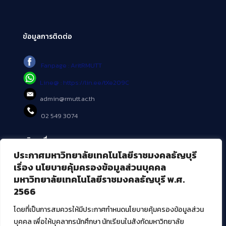
ข้อมูลการติดต่อ
Fanpage : AritRMUTT
Line@ : https://lin.ee/tXe209C
admin@rmutt.ac.th
02 549 3074
บริการอื่นๆ ของ สวส.
ประกาศมหาวิทยาลัยเทคโนโลยีราชมงคลธัญบุรี
ศูนย์สื่อดิจิทัล
เรื่อง นโยบายคุ้มครองข้อมูลส่วนบุคคล
ศูนย์นวัตกรรมและความรู้
มหาวิทยาลัยเทคโนโลยีราชมงคลธัญบุรี พ.ศ.
ศูนย์พัฒนาและบริการนวัตกรรมดิจิทัล
2566
สมัยใหม่ (MoSeC)
โดยที่เป็นการสมควรให้มีประกาศกำหนดนโยบายคุ้มครองข้อมูลส่วน
บุคคล เพื่อให้บุคลากรนักศึกษา นักเรียนในสังกัดมหาวิทยาลัย