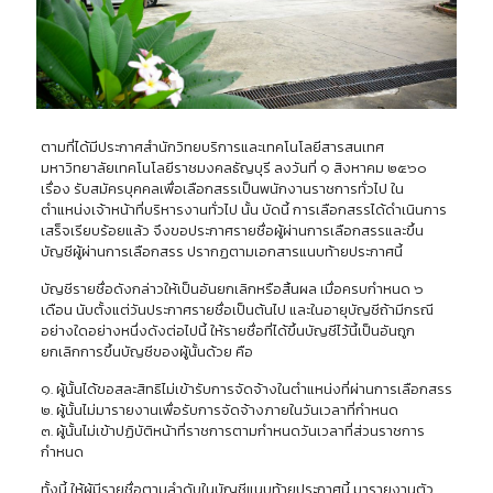
ตามที่ได้มีประกาศสำนักวิทยบริการและเทคโนโลยีสารสนเทศ
มหาวิทยาลัยเทคโนโลยีราชมงคลธัญบุรี ลงวันที่ ๑ สิงหาคม ๒๕๖๐
เรื่อง รับสมัครบุคคลเพื่อเลือกสรรเป็นพนักงานราชการทั่วไป ใน
ตำแหน่งเจ้าหน้าที่บริหารงานทั่วไป นั้น บัดนี้ การเลือกสรรได้ดำเนินการ
เสร็จเรียบร้อยแล้ว จึงขอประกาศรายชื่อผู้ผ่านการเลือกสรรและขึ้น
บัญชีผู้ผ่านการเลือกสรร ปรากฏตามเอกสารแนบท้ายประกาศนี้
บัญชีรายชื่อดังกล่าวให้เป็นอันยกเลิกหรือสิ้นผล เมื่อครบกำหนด ๖
เดือน นับตั้งแต่วันประกาศรายชื่อเป็นต้นไป และในอายุบัญชีถ้ามีกรณี
อย่างใดอย่างหนึ่งดังต่อไปนี้ ให้รายชื่อที่ได้ขึ้นบัญชีไว้นี้เป็นอันถูก
ยกเลิกการขึ้นบัญชีของผู้นั้นด้วย คือ
๑. ผู้นั้นได้ขอสละสิทธิไม่เข้ารับการจัดจ้างในตำแหน่งที่ผ่านการเลือกสรร
๒. ผู้นั้นไม่มารายงานเพื่อรับการจัดจ้างภายในวันเวลาที่กำหนด
๓. ผู้นั้นไม่เข้าปฏิบัติหน้าที่ราชการตามกำหนดวันเวลาที่ส่วนราชการ
กำหนด
ทั้งนี้ ให้ผู้มีรายชื่อตามลำดับในบัญชีแนบท้ายประกาศนี้ มารายงานตัว