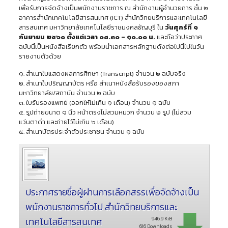
เพื่อรับการจัดจ้างเป็นพนักงานราชการ ณ สำนักงานผู้อำนวยการ ชั้น ๒
อาคารสำนักเทคโนโลยีสารสนเทศ (ICT) สำนักวิทยบริการและเทคโนโลยี
สารสนเทศ มหาวิทยาลัยเทคโนโลยีราชมงคลธัญบุรี ใน
วันศุกร์ที่ ๑
กันยายน ๒๕๖๐ ตั้งแต่เวลา ๐๘.๓๐ – ๑๐.๐๐ น.
และถือว่าประกาศ
ฉบับนี้เป็นหนังสือเรียกตัว พร้อมนำเอกสารหลักฐานดังต่อไปนี้ไปในวัน
รายงานตัวด้วย
๑. สำเนาใบแสดงผลการศึกษา (Transcript) จำนวน ๒ ฉบับจริง
๒. สำเนาใบปริญญาบัตร หรือ สำเนาหนังสือรับรองของสภา
มหาวิทยาลัย/สถาบัน จำนวน ๒ ฉบับ
๓. ใบรับรองแพทย์ (ออกให้ไม่เกิน ๑ เดือน) จำนวน ๑ ฉบับ
๔. รูปถ่ายขนาด ๑ นิ้ว หน้าตรงไม่สวมหมวก จำนวน ๒ รูป (ไม่สวม
แว่นตาดำ และถ่ายไว้ไม่เกิน ๖ เดือน)
๕. สำเนาบัตรประจำตัวประชาชน จำนวน ๑ ฉบับ
ประกาศรายชื่อผู้ผ่านการเลือกสรรเพื่อจัดจ้างเป็น
พนักงานราชการทั่วไป สำนักวิทยบริการและ
เทคโนโลยีสารสนเทศ
946.9 KiB
616 Downloads