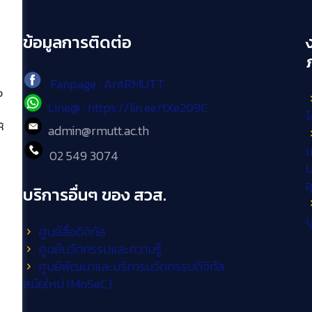
ข้อมูลการติดต่อ
Fanpage : AritRMUTT
ง
Line@ : https://lin.ee/tXe209C
โ
้
admin@rmutt.ac.th
เ
02 549 3074
ม
บริการอื่นๆ ของ สวส.
บ
ศูนย์สื่อดิจิทัล
ศูนย์นวัตกรรมและความรู้
ศูนย์พัฒนาและบริการนวัตกรรมดิจิทัล
สมัยใหม่ (MoSeC)