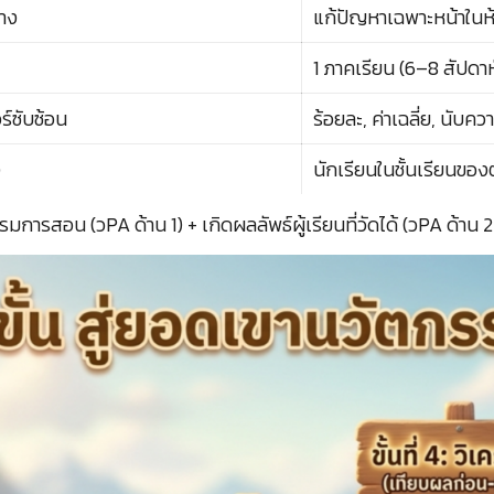
าง
แก้ปัญหาเฉพาะหน้าในห
1 ภาคเรียน (6–8 สัปดาห
์ซับซ้อน
ร้อยละ, ค่าเฉลี่ย, นับคว
ง
นักเรียนในชั้นเรียนขอ
รรมการสอน (วPA ด้าน 1) + เกิดผลลัพธ์ผู้เรียนที่วัดได้ (วPA ด้าน 2