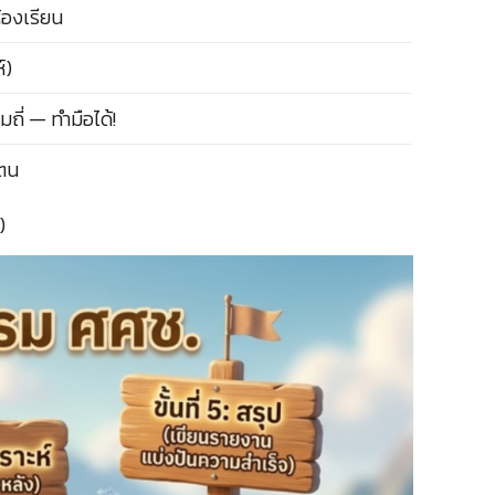
้องเรียน
์)
ามถี่ — ทำมือได้!
งตน
)