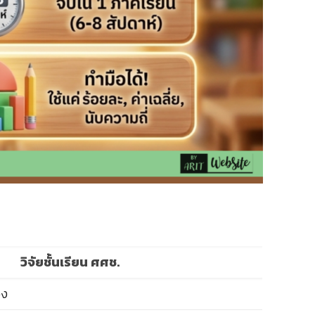
วิจัยชั้นเรียน ศศช.
อง