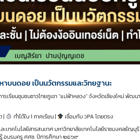
นปัญหาบนดอย เป็นนวัตกรรมและวิทยฐานะ
การเรียนชุมชนชาวไทยภูเขา “แม่ฟ้าหลวง” จังหวัดเชียงใหม่ พัฒนาผ
ต |
ทำได้ใน 1 ภาคเรียน |
เชื่อมกับ วPA โดยตรง
และเทคโนโลยีสารสนเทศ มหาวิทยาลัยเทคโนโลยีราชมงคลธัญบุรี 
นรู้ อบรมครู ศศช. ปีการศึกษา ๒๕๖๙