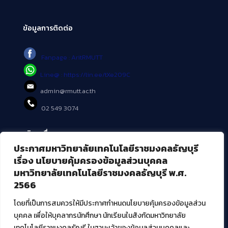
ข้อมูลการติดต่อ
Fanpage : AritRMUTT
Line@ : https://lin.ee/tXe209C
admin@rmutt.ac.th
02 549 3074
บริการอื่นๆ ของ สวส.
ประกาศมหาวิทยาลัยเทคโนโลยีราชมงคลธัญบุรี
ศูนย์สื่อดิจิทัล
เรื่อง นโยบายคุ้มครองข้อมูลส่วนบุคคล
ศูนย์นวัตกรรมและความรู้
มหาวิทยาลัยเทคโนโลยีราชมงคลธัญบุรี พ.ศ.
ศูนย์พัฒนาและบริการนวัตกรรมดิจิทัล
2566
สมัยใหม่ (MoSeC)
โดยที่เป็นการสมควรให้มีประกาศกำหนดนโยบายคุ้มครองข้อมูลส่วน
บุคคล เพื่อให้บุคลากรนักศึกษา นักเรียนในสังกัดมหาวิทยาลัย
งานบริการวิชาการให้กับหน่วยงานภายนอก
เทคโนโลยีราชมงคลธัญรี ในฐานะเจ้าของข้อมูลส่วนบุคคลและ