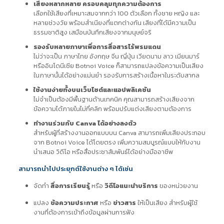
เสียงหลากหลาย ครอบคลุมทุกความต้องการ
เลือกใช้เสียงที่เหมาะสมจากกว่า 100 ตัวเลือก ทั้งชาย หญิง และ
หลายช่วงวัย พร้อมสำเนียงที่แตกต่างกัน เสียงที่ได้มีความเป็น
ธรรมชาติสูง เสมือนบันทึกเสียงจากมนุษย์จริ
รองรับหลายภาษาเพื่อการสื่อสารไร้พรมแดน
ไม่ว่าจะเป็น ภาษาไทย อังกฤษ จีน ญี่ปุ่น เวียดนาม ลาว เมียนมาร์
หรืออินโดนีเซีย Botnoi Voice ก็สามารถแปลงข้อความเป็นเสียง
ในภาษานั้นได้อย่างแม่นยำ รองรับการสร้างเนื้อหาในระดับสากล
ใช้งานง่ายทั้งบนเว็บไซต์และแอปพลิเคชัน
ไม่จำเป็นต้องมีพื้นฐานด้านเทคนิค คุณสามารถสร้างเสียงจาก
ข้อความได้ภายในไม่กี่คลิก พร้อมปรับแต่งเสียงตามต้องการ
ทำงานร่วมกับ Canva ได้อย่างลงตัว
สำหรับผู้ที่สร้างงานออกแบบบน Canva สามารถเพิ่มเสียงประกอบ
จาก Botnoi Voice ได้โดยตรง เพิ่มความสมบูรณ์แบบให้กับงาน
นำเสนอ วิดีโอ หรือสื่อประชาสัมพันธ์ได้อย่างมืออาชีพ
สามารถนำไปประยุกต์ใช้งานต่าง ๆ ได้เช่น
จัดทำ
สื่อการเรียนรู้
หรือ
วิดีโอแนะนำบริการ
ของหน่วยงาน
แปลง
ข้อความประกาศ
หรือ
ข่าวสาร
ให้เป็นเสียง สำหรับผู้ใช้
งานที่ต้องการเข้าถึงข้อมูลผ่านการฟัง