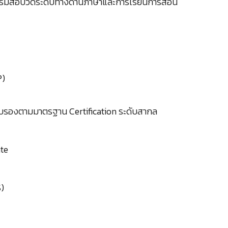
รมสอบวัดระดับทางด้านภาษาและการเรียนการสอน
P)
ับรองตามมาตรฐาน Certification ระดับสากล
ate
S)