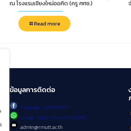
ณ โรงแรมเชียงใหม่ออคิด (ครู ศศช.)
Read more
ข้อมูลการติดต่อ
Fanpage : AritRMUTT
ง
Line@ : https://lin.ee/tXe209C
โ
้
admin@rmutt.ac.th