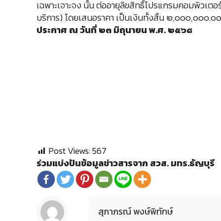
เฉพาะเจาะจง นั้น ต่ออายุลิขสิทธิ์โปรแกรมคอมพิวเตอ
บริการ) โดยเสนอราคา เป็นเงินทั้งสิ้น ๒,๐๐๐,๐๐๐.๐๐ บ
ประกาศ ณ วันที่ ๒๓ มิถุนายน พ.ศ. ๒๕๖๘
Post Views:
567
ร่วมแบ่งปันข้อมูลข่าวสารจาก สวส. มทร.ธัญบุรี
สุภาภรณ์ พงษ์พิทักษ์