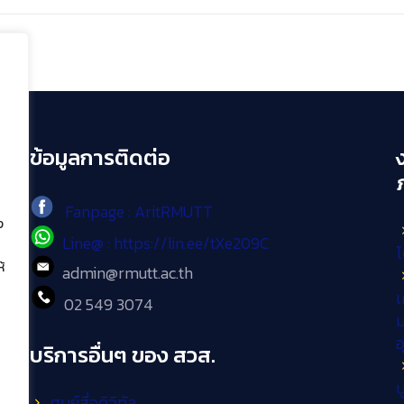
ข้อมูลการติดต่อ
Fanpage : AritRMUTT
ง
Line@ : https://lin.ee/tXe209C
โ
้
admin@rmutt.ac.th
เ
02 549 3074
ม
บริการอื่นๆ ของ สวส.
บ
ศูนย์สื่อดิจิทัล