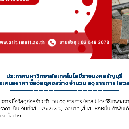
ประกาศมหาวิทยาลัยเทคโนโลยีราชมงคลธัญบุรี
ารเสนอราคา ซื้อวัสดุก่อสร้าง จำนวน ๕๑ รายการ (สวส
——————————————————————-
การ ซื้อวัสดุก่อสร้าง จำนวน ๕๑ รายการ (สวส.) โดยวิธีเฉพาะเจาะจ
อราคา เป็นเงินทั้งสิ้น ๔๖๙,๙๘๑.๔๕ บาท (สี่แสนหกหมื่นเก้าพันเก
น ๆ ทั้งปวง