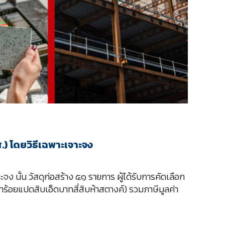
.) โดยวิธีเฉพาะเจาะจง
ง นั้น วัสดุก่อสร้าง ๕๑ รายการ ผู้ได้รับการคัดเลือก
้าร้อยแปดสิบเอ็ดบาทสี่สิบห้าสตางค์) รวมภาษีมูลค่า