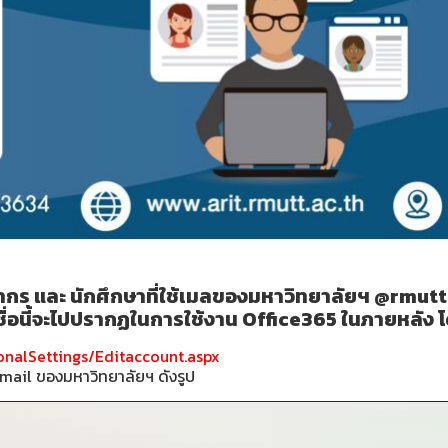
ลากร และ นักศึกษาที่ใช้เมลของมหาวิทยาลัยฯ @rmut
ชื่อนี้จะไปปรากฏในการใช้งาน Office365 ในภายหลัง โด
onalSettings/Editaccount.aspx
ย email ของมหาวิทยาลัยฯ ดังรูป