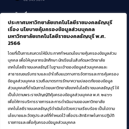
บริการอื่นๆ ของ สวส.
ประกาศมหาวิทยาลัยเทคโนโลยีราชมงคลธัญบุรี
ศูนย์สื่อดิจิทัล
เรื่อง นโยบายคุ้มครองข้อมูลส่วนบุคคล
ศูนย์นวัตกรรมและความรู้
มหาวิทยาลัยเทคโนโลยีราชมงคลธัญบุรี พ.ศ.
ศูนย์พัฒนาและบริการนวัตกรรมดิจิทัล
2566
สมัยใหม่ (MoSeC)
โดยที่เป็นการสมควรให้มีประกาศกำหนดนโยบายคุ้มครองข้อมูลส่วน
บุคคล เพื่อให้บุคลากรนักศึกษา นักเรียนในสังกัดมหาวิทยาลัย
งานบริการวิชาการให้กับหน่วยงานภายนอก
เทคโนโลยีราชมงคลธัญรี ในฐานะเจ้าของข้อมูลส่วนบุคคลและ
สาธารณชนรับทราบและเข้าใจถึงแนวทางการจัดการและการคุ้มครอง
โครงการส่งเสริมและพัฒนาผู้ประกอบการ SME โดย. มทร.ธัญบุรี
ข้อมูลส่วนบุคคล รวมถึงมาตรการรักษาความปลอดภัยของข้อมูล
กิจกรรมการเชื่อมโยงเครือข่ายผู้ให้บริการเครื่องจักรกลทางการ
ส่วนบุคคลที่ดำเนินการโดยมหาวิทยาลัยเทคโนโลยีราชมงคลธัญบุรี ให้
เกษตร ภายใต้โครงการส่งเสริมการรแปรรูปสินค้าเกษตรระดับชุมชน
เป็นไปตามพระราชบัญญัติคุ้มครองข้อมูลส่วนบุคคล พ.ศ. ๒๕๖๖
กรมส่งเสริมอุตสาหกรรม
โครงการยกระดับเศรษฐกิจและสังคมรายตำบลแบบบูรณาการ (1
เพื่อให้การบริหารราชการและการดำเนินงานของมหาวิทยาลัย
ตำบล 1 มหาวิทยาลัย)
เทคโนโลยีราชมงคลธัญบุรีดำเนินไปด้วยความเรียบร้อย เป็นไปตาม
นโยบายและวัตถุประสงค์ที่กำหนดไว้ เพื่อประสิทธิภาพในการปฏิบัติ
ราชการและเพื่อคุ้มครองข้อมูลส่วนบุคคล