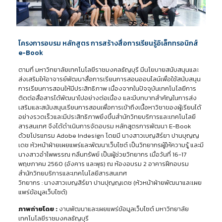
โครงการอบรม หลักสูตร การสร้างสื่อการเรียนรู้อิเล็กทรอนิกส์
e-Book
ตามที่ มหาวิทยาลัยเทคโนโลยีราชมงคลธัญบุรี มีนโยบายสนับสนุนและ
ส่งเสริมให้อาจารย์พัฒนาสื่อการเรียนการสอนออนไลน์เพื่อใช้สนับสนุน
การเรียนการสอนให้มีประสิทธิภาพ เนื่องจากในปัจจุบันเทคโนโลยีการ
ติดต่อสื่อสารได้พัฒนาไปอย่างต่อเนื่อง และมีบทบาทสำคัญในการส่ง
เสริมและสนับสนุนเรียนการสอนเพื่อการเข้าถึงเนื้อหาวิชาของผู้เรียนได้
อย่างรวดเร็วและมีประสิทธิภาพยิ่งขึ้นสำนักวิทยบริการและเทคโนโลยี
สารสนเทศ จึงได้ดำเนินการจัดอบรม หลักสูตรการพัฒนา E-Book
ด้วยโปรแกรม Adobe Indesign โดยมี นางสาวเบญสิร์ยา ปานบุญญ
เดช หัวหน้าฝ่ายเผยแพร่และพัฒนาเว็บไซต์ เป็นวิทยากรผู้ให้ความรู้ และมี
นางสาวอำไพพรรณ กลิ่นทรัพย์ เป็นผู้ช่วยวิทยากร เมื่อวันที่ 16-17
พฤษภาคม 2560 (อังคาร และพุธ) ณ ห้องอบรม 2 อาคารฝึกอบรม
สำนักวิทยบริการและเทคโนโลยีสารสนเทศ
วิทยากร : นางสาวเบญสิร์ยา ปานปุญญเดช (หัวหน้าฝ่ายพัฒนาและเผย
แพร่ข้อมูลเว็บไซต์)
ภาพถ่ายโดย :
งานพัฒนาและเผยแพร่ข้อมูลเว็บไซต์ มหาวิทยาลัย
เทคโนโลยีราชมงคลธัญบุรี