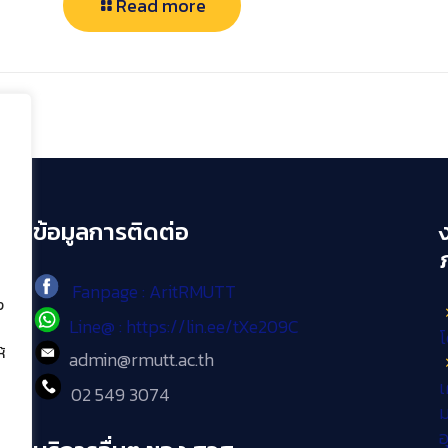
Read more
ข้อมูลการติดต่อ
Fanpage : AritRMUTT
ง
Line@ : https://lin.ee/tXe209C
โ
้
admin@rmutt.ac.th
เ
02 549 3074
ม