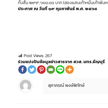
ทั้งสิ้น ๒๙๙,๖๐๐.๐๐ บาท (สองแสนเก้าหมื่นเก้าพันหกร้
ประกาศ ณ วันที่ ๑๙ กุมภาพันธ์ พ.ศ. ๒๕๖๘
Post Views:
267
ร่วมแบ่งปันข้อมูลข่าวสารจาก สวส. มทร.ธัญบุรี
สุภาภรณ์ พงษ์พิทักษ์