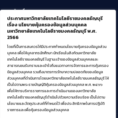
บริการอื่นๆ ของ สวส.
ประกาศมหาวิทยาลัยเทคโนโลยีราชมงคลธัญบุรี
ศูนย์สื่อดิจิทัล
เรื่อง นโยบายคุ้มครองข้อมูลส่วนบุคคล
ศูนย์นวัตกรรมและความรู้
มหาวิทยาลัยเทคโนโลยีราชมงคลธัญบุรี พ.ศ.
ศูนย์พัฒนาและบริการนวัตกรรมดิจิทัล
2566
สมัยใหม่ (MoSeC)
โดยที่เป็นการสมควรให้มีประกาศกำหนดนโยบายคุ้มครองข้อมูลส่วน
บุคคล เพื่อให้บุคลากรนักศึกษา นักเรียนในสังกัดมหาวิทยาลัย
งานบริการวิชาการให้กับหน่วยงานภายนอก
เทคโนโลยีราชมงคลธัญรี ในฐานะเจ้าของข้อมูลส่วนบุคคลและ
สาธารณชนรับทราบและเข้าใจถึงแนวทางการจัดการและการคุ้มครอง
โครงการส่งเสริมและพัฒนาผู้ประกอบการ SME โดย. มทร.ธัญบุรี
ข้อมูลส่วนบุคคล รวมถึงมาตรการรักษาความปลอดภัยของข้อมูล
กิจกรรมการเชื่อมโยงเครือข่ายผู้ให้บริการเครื่องจักรกลทางการ
ส่วนบุคคลที่ดำเนินการโดยมหาวิทยาลัยเทคโนโลยีราชมงคลธัญบุรี ให้
เกษตร ภายใต้โครงการส่งเสริมการรแปรรูปสินค้าเกษตรระดับชุมชน
เป็นไปตามพระราชบัญญัติคุ้มครองข้อมูลส่วนบุคคล พ.ศ. ๒๕๖๖
กรมส่งเสริมอุตสาหกรรม
โครงการยกระดับเศรษฐกิจและสังคมรายตำบลแบบบูรณาการ (1
เพื่อให้การบริหารราชการและการดำเนินงานของมหาวิทยาลัย
ตำบล 1 มหาวิทยาลัย)
เทคโนโลยีราชมงคลธัญบุรีดำเนินไปด้วยความเรียบร้อย เป็นไปตาม
นโยบายและวัตถุประสงค์ที่กำหนดไว้ เพื่อประสิทธิภาพในการปฏิบัติ
ราชการและเพื่อคุ้มครองข้อมูลส่วนบุคคล