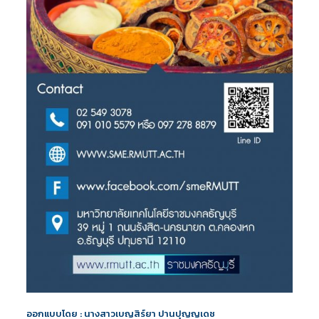
ออกแบบโดย : นางสาวเบญสิร์ยา ปานปุญญเดช