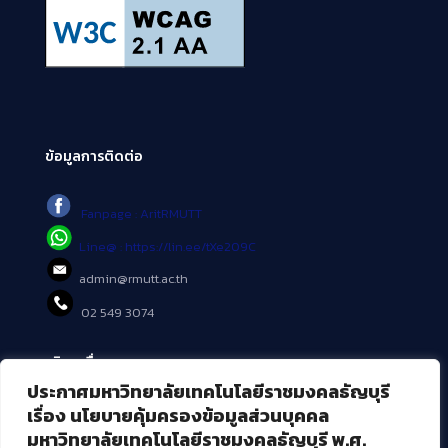
ข้อมูลการติดต่อ
Fanpage : AritRMUTT
Line@ : https://lin.ee/tXe209C
admin@rmutt.ac.th
02 549 3074
บริการอื่นๆ ของ สวส.
ประกาศมหาวิทยาลัยเทคโนโลยีราชมงคลธัญบุรี
ศูนย์สื่อดิจิทัล
เรื่อง นโยบายคุ้มครองข้อมูลส่วนบุคคล
ศูนย์นวัตกรรมและความรู้
มหาวิทยาลัยเทคโนโลยีราชมงคลธัญบุรี พ.ศ.
ศูนย์พัฒนาและบริการนวัตกรรมดิจิทัล