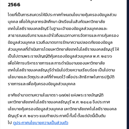
2566
สมัยใหม่ (MoSeC)
โดยที่เป็นการสมควรให้มีประกาศกำหนดนโยบายคุ้มครองข้อมูลส่วน
บุคคล เพื่อให้บุคลากรนักศึกษา นักเรียนในสังกัดมหาวิทยาลัย
งานบริการวิชาการให้กับหน่วยงานภายนอก
เทคโนโลยีราชมงคลธัญรี ในฐานะเจ้าของข้อมูลส่วนบุคคลและ
สาธารณชนรับทราบและเข้าใจถึงแนวทางการจัดการและการคุ้มครอง
โครงการส่งเสริมและพัฒนาผู้ประกอบการ SME โดย. มทร.ธัญบุรี
ข้อมูลส่วนบุคคล รวมถึงมาตรการรักษาความปลอดภัยของข้อมูล
กิจกรรมการเชื่อมโยงเครือข่ายผู้ให้บริการเครื่องจักรกลทางการ
ส่วนบุคคลที่ดำเนินการโดยมหาวิทยาลัยเทคโนโลยีราชมงคลธัญบุรี ให้
เกษตร ภายใต้โครงการส่งเสริมการรแปรรูปสินค้าเกษตรระดับชุมชน
เป็นไปตามพระราชบัญญัติคุ้มครองข้อมูลส่วนบุคคล พ.ศ. ๒๕๖๖
กรมส่งเสริมอุตสาหกรรม
โครงการยกระดับเศรษฐกิจและสังคมรายตำบลแบบบูรณาการ (1
เพื่อให้การบริหารราชการและการดำเนินงานของมหาวิทยาลัย
ตำบล 1 มหาวิทยาลัย)
เทคโนโลยีราชมงคลธัญบุรีดำเนินไปด้วยความเรียบร้อย เป็นไปตาม
นโยบายและวัตถุประสงค์ที่กำหนดไว้ เพื่อประสิทธิภาพในการปฏิบัติ
ราชการและเพื่อคุ้มครองข้อมูลส่วนบุคคล
อาศัยอำนาจตามความในมาตรา ๑๗(๒) แห่งพระราชบัญญัติ
มหาวิทยาลัยเทคโนโลยีราชมงคลธัญบุรี พ.ศ. ๒๕๔๘ จึงประกาศ
© 2021 สำนักวิทยบริการและเทคโนโลยีสารสนเทศ มหาวิทยาลัย
นโยบายคุ้มครองข้อมูลส่วนบุคคล มหาวิทยาลัยเทคโนโลยีราชมงคล
เทคโนโลยีราชมงคลธัญบุรี
ธัญบุรี พ.ศ. ๒๕๖๖ แนบท้ายประกาศนี้ ทั้งนี้ ตั้งแต่บัดนี้เป็นต้น
ไป
ดูประกาศนโยบายความเป็นส่วนตัว