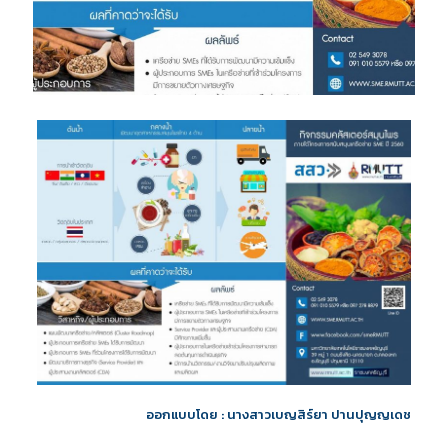
ออกแบบโดย : นางสาวเบญสิร์ยา ปานปุญญเดช