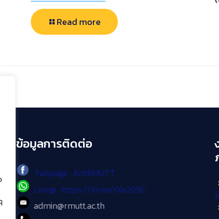
Read more
ข้อมูลการติดต่อ
Fanpage : AritRMUTT
ง
Line@ : https://lin.ee/tXe209C
โ
้
admin@rmutt.ac.th