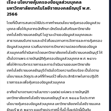
ศูนย์สื่อดิจิทัล
เรื่อง นโยบายคุ้มครองข้อมูลส่วนบุคคล
ศูนย์นวัตกรรมและความรู้
มหาวิทยาลัยเทคโนโลยีราชมงคลธัญบุรี พ.ศ.
ศูนย์พัฒนาและบริการนวัตกรรมดิจิทัล
2566
สมัยใหม่ (MoSeC)
โดยที่เป็นการสมควรให้มีประกาศกำหนดนโยบายคุ้มครองข้อมูลส่วน
บุคคล เพื่อให้บุคลากรนักศึกษา นักเรียนในสังกัดมหาวิทยาลัย
งานบริการวิชาการให้กับหน่วยงานภายนอก
เทคโนโลยีราชมงคลธัญรี ในฐานะเจ้าของข้อมูลส่วนบุคคลและ
สาธารณชนรับทราบและเข้าใจถึงแนวทางการจัดการและการคุ้มครอง
โครงการส่งเสริมและพัฒนาผู้ประกอบการ SME โดย. มทร.ธัญบุรี
ข้อมูลส่วนบุคคล รวมถึงมาตรการรักษาความปลอดภัยของข้อมูล
กิจกรรมการเชื่อมโยงเครือข่ายผู้ให้บริการเครื่องจักรกลทางการ
ส่วนบุคคลที่ดำเนินการโดยมหาวิทยาลัยเทคโนโลยีราชมงคลธัญบุรี ให้
เกษตร ภายใต้โครงการส่งเสริมการรแปรรูปสินค้าเกษตรระดับชุมชน
เป็นไปตามพระราชบัญญัติคุ้มครองข้อมูลส่วนบุคคล พ.ศ. ๒๕๖๖
กรมส่งเสริมอุตสาหกรรม
โครงการยกระดับเศรษฐกิจและสังคมรายตำบลแบบบูรณาการ (1
เพื่อให้การบริหารราชการและการดำเนินงานของมหาวิทยาลัย
ตำบล 1 มหาวิทยาลัย)
เทคโนโลยีราชมงคลธัญบุรีดำเนินไปด้วยความเรียบร้อย เป็นไปตาม
นโยบายและวัตถุประสงค์ที่กำหนดไว้ เพื่อประสิทธิภาพในการปฏิบัติ
ราชการและเพื่อคุ้มครองข้อมูลส่วนบุคคล
อาศัยอำนาจตามความในมาตรา ๑๗(๒) แห่งพระราชบัญญัติ
มหาวิทยาลัยเทคโนโลยีราชมงคลธัญบุรี พ.ศ. ๒๕๔๘ จึงประกาศ
© 2021 สำนักวิทยบริการและเทคโนโลยีสารสนเทศ มหาวิทยาลัย
นโยบายคุ้มครองข้อมูลส่วนบุคคล มหาวิทยาลัยเทคโนโลยีราชมงคล
เทคโนโลยีราชมงคลธัญบุรี
ธัญบุรี พ.ศ. ๒๕๖๖ แนบท้ายประกาศนี้ ทั้งนี้ ตั้งแต่บัดนี้เป็นต้น