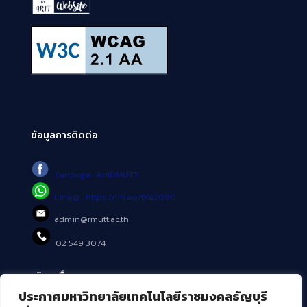
ข้อมูลการติดต่อ
Fanpage : AritRMUTT
Line@ : https://lin.ee/tXe209C
admin@rmutt.ac.th
02 549 3074
บริการอื่นๆ ของ สวส.
ประกาศมหาวิทยาลัยเทคโนโลยีราชมงคลธัญบุรี