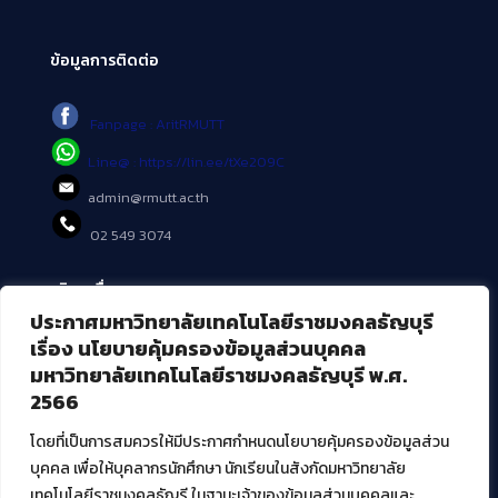
ข้อมูลการติดต่อ
Fanpage : AritRMUTT
Line@ : https://lin.ee/tXe209C
admin@rmutt.ac.th
02 549 3074
บริการอื่นๆ ของ สวส.
ประกาศมหาวิทยาลัยเทคโนโลยีราชมงคลธัญบุรี
ศูนย์สื่อดิจิทัล
เรื่อง นโยบายคุ้มครองข้อมูลส่วนบุคคล
ศูนย์นวัตกรรมและความรู้
มหาวิทยาลัยเทคโนโลยีราชมงคลธัญบุรี พ.ศ.
ศูนย์พัฒนาและบริการนวัตกรรมดิจิทัล
2566
สมัยใหม่ (MoSeC)
โดยที่เป็นการสมควรให้มีประกาศกำหนดนโยบายคุ้มครองข้อมูลส่วน
บุคคล เพื่อให้บุคลากรนักศึกษา นักเรียนในสังกัดมหาวิทยาลัย
งานบริการวิชาการให้กับหน่วยงานภายนอก
เทคโนโลยีราชมงคลธัญรี ในฐานะเจ้าของข้อมูลส่วนบุคคลและ