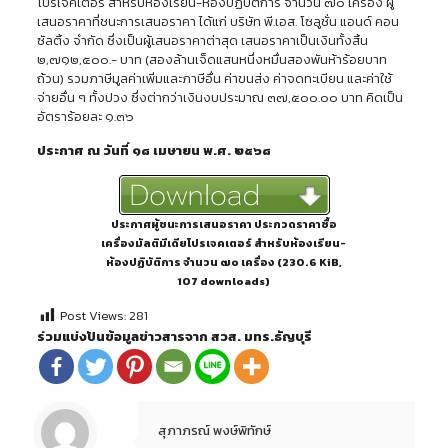
โปรเจคเตอร์ สำหรับห้องเรียน-ห้องปฏิบัติการ จำนวน ๗๐ เครื่อง ผู้
เสนอราคาที่ชนะการเสนอราคา ได้แก่ บริษัท พี.เอส. โซลูชั่น แอนด์ คอน
ซัลติ้ง จำกัด ซึ่งเป็นผู้เสนอราคาต่าสุด เสนอราคาเป็นเงินทั้งสิ้น
๒,๗๑๒,๕๐๐.- บาท (สองล้านเจ็ดแสนหนึ่งหมื่นสองพันห้าร้อยบาท
ถ้วน) รวมภาษีมูลค่าเพิ่มและภาษีอื่น ค่าขนส่ง ค่าจดทะเบียน และค่าใช้
จ่ายอื่น ๆ ทั้งปวง ซึ่งต่ากว่าเงินงบประมาณ ๓๗,๕๐๐.๐๐ บาท คิดเป็น
อัตราร้อยละ ๑.๓๖
ประกาศ ณ วันที่ ๑๘ เมษายน พ.ศ. ๒๕๖๘
ประกาศผู้ชนะการเสนอราคา ประกวดราคาซื้อ
เครื่องมัลติมีเดียโปรเจคเตอร์ สำหรับห้องเรียน-
ห้องปฏิบัติการ จำนวน ๗๐ เครื่อง (230.6 KiB,
107 downloads)
Post Views:
281
ร่วมแบ่งปันข้อมูลข่าวสารจาก สวส. มทร.ธัญบุรี
สุภาภรณ์ พงษ์พิทักษ์