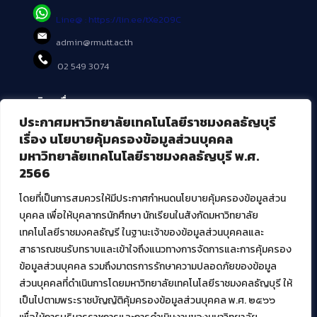
Line@ : https://lin.ee/tXe209C
admin@rmutt.ac.th
02 549 3074
บริการอื่นๆ ของ สวส.
ประกาศมหาวิทยาลัยเทคโนโลยีราชมงคลธัญบุรี
ศูนย์สื่อดิจิทัล
เรื่อง นโยบายคุ้มครองข้อมูลส่วนบุคคล
ศูนย์นวัตกรรมและความรู้
มหาวิทยาลัยเทคโนโลยีราชมงคลธัญบุรี พ.ศ.
ศูนย์พัฒนาและบริการนวัตกรรมดิจิทัล
2566
สมัยใหม่ (MoSeC)
โดยที่เป็นการสมควรให้มีประกาศกำหนดนโยบายคุ้มครองข้อมูลส่วน
บุคคล เพื่อให้บุคลากรนักศึกษา นักเรียนในสังกัดมหาวิทยาลัย
งานบริการวิชาการให้กับหน่วยงานภายนอก
เทคโนโลยีราชมงคลธัญรี ในฐานะเจ้าของข้อมูลส่วนบุคคลและ
สาธารณชนรับทราบและเข้าใจถึงแนวทางการจัดการและการคุ้มครอง
โครงการส่งเสริมและพัฒนาผู้ประกอบการ SME โดย. มทร.ธัญบุรี
ข้อมูลส่วนบุคคล รวมถึงมาตรการรักษาความปลอดภัยของข้อมูล
กิจกรรมการเชื่อมโยงเครือข่ายผู้ให้บริการเครื่องจักรกลทางการ
ส่วนบุคคลที่ดำเนินการโดยมหาวิทยาลัยเทคโนโลยีราชมงคลธัญบุรี ให้
เกษตร ภายใต้โครงการส่งเสริมการรแปรรูปสินค้าเกษตรระดับชุมชน
เป็นไปตามพระราชบัญญัติคุ้มครองข้อมูลส่วนบุคคล พ.ศ. ๒๕๖๖
กรมส่งเสริมอุตสาหกรรม
โครงการยกระดับเศรษฐกิจและสังคมรายตำบลแบบบูรณาการ (1