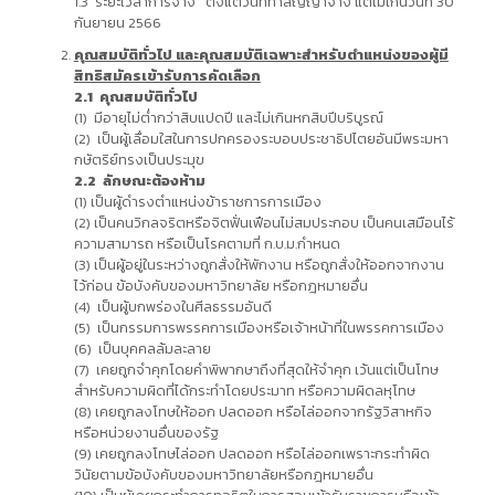
1.3 ระยะเวลาการจ้าง ตั้งแต่วันที่ทำสัญญาจ้าง แต่ไม่เกินวันที่ 30
กันยายน 2566
คุณสมบัติทั่วไป และคุณสมบัติเฉพาะสำหรับตำแหน่งของผู้มี
สิทธิสมัครเข้ารับการคัดเลือก
2.1 คุณสมบัติทั่วไป
(1) มีอายุไม่ต่ำกว่าสิบแปดปี และไม่เกินหกสิบปีบริบูรณ์
(2) เป็นผู้เลื่อมใสในการปกครองระบอบประชาธิปไตยอันมีพระมหา
กษัตริย์ทรงเป็นประมุข
2.2 ลักษณะต้องห้าม
(1) เป็นผู้ดำรงตำแหน่งข้าราชการการเมือง
(2) เป็นคนวิกลจริตหรือจิตฟั่นเฟือนไม่สมประกอบ เป็นคนเสมือนไร้
ความสามารถ หรือเป็นโรคตามที่ ก.บ.ม.กำหนด
(3) เป็นผู้อยู่ในระหว่างถูกสั่งให้พักงาน หรือถูกสั่งให้ออกจากงาน
ไว้ก่อน ข้อบังคับของมหาวิทยาลัย หรือกฎหมายอื่น
(4) เป็นผู้บกพร่องในศีลธรรมอันดี
(5) เป็นกรรมการพรรคการเมืองหรือเจ้าหน้าที่ในพรรคการเมือง
(6) เป็นบุคคลล้มละลาย
(7) เคยถูกจำคุกโดยคำพิพากษาถึงที่สุดให้จำคุก เว้นแต่เป็นโทษ
สำหรับความผิดที่ได้กระทำโดยประมาท หรือความผิดลหุโทษ
(8) เคยถูกลงโทษให้ออก ปลดออก หรือไล่ออกจากรัฐวิสาหกิจ
หรือหน่วยงานอื่นของรัฐ
(9) เคยถูกลงโทษไล่ออก ปลดออก หรือไล่ออกเพราะกระทำผิด
วินัยตามข้อบังคับของมหาวิทยาลัยหรือกฎหมายอื่น