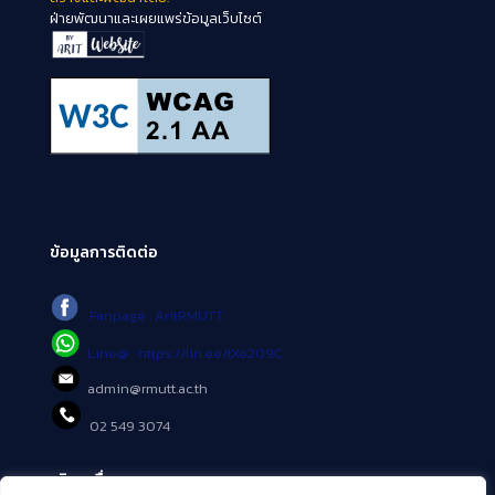
ฝ่ายพัฒนาและเผยแพร่ข้อมูลเว็บไซต์
ข้อมูลการติดต่อ
Fanpage : AritRMUTT
Line@ : https://lin.ee/tXe209C
admin@rmutt.ac.th
02 549 3074
บริการอื่นๆ ของ สวส.