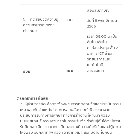
สอบสัมภาษณ์
1. ทดสอบวัดความรู้
100
วันที่ 8 พฤศจิกายน
ความสามารถเฉพาะ
2566
ตำแหน่ง
เวลา 09.00 น. เป็น
ต้นไปนต้นไป
ณ ห้องประชุม ชั้น 2
อาคาร ICT สำนัก
วิทยบริการและ
เทคโนโลยี
สารสนเทศ
100
รวม
เกณฑ์การตัดสิน
7.1 ผู้ผ่านการคัดเลือกจะต้องผ่านการทดสอบวัดและประเมินความ
เหมาะสมกับตำแหน่ง โดยการสอบสัมภาษณ์ พิจารณาจาก
ประสบการณ์ทางการศึกษา ทางการทำงานที่ผ่านมา ควรมี
มนุษยสัมพันธ์ ความสามารถในการปรับตัวเข้ากับผู้อื่นได้ดี มีความ
รับผิดชอบ มีความอดทน เสียสละ และมีความคิดริเริ่มและปฏิภาณ
ไหวพริบ มีบุคลิกภาพ ท่วงที วาจาที่เหมาะสมกับงานที่ปฏิบัติ