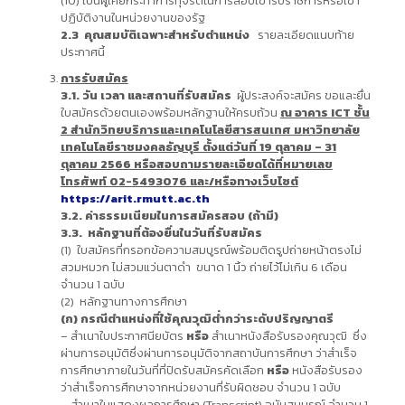
(10) เป็นผู้เคยกระทำการทุจริตในการสอบเข้ารับราชการหรือเข้า
ปฏิบัติงานในหน่วยงานของรัฐ
2.3 คุณสมบัติเฉพาะสำหรับตำแหน่ง
รายละเอียดแนบท้าย
ประกาศนี้
การรับสมัคร
3.1. วัน เวลา และสถานที่รับสมัคร
ผู้ประสงค์จะสมัคร ขอและยื่น
ใบสมัครด้วยตนเองพร้อมหลักฐานให้ครบถ้วน
ณ อาคาร
ICT ชั้น
2 สำนักวิทยบริการและเทคโนโลยีสารสนเทศ มหาวิทยาลัย
เทคโนโลยีราชมงคลธัญบุรี ตั้งแต่วันที่ 19 ตุลาคม – 31
ตุลาคม 2566 หรือสอบถามรายละเอียดได้ที่หมายเลข
โทรศัพท์ 02-5493076
และ/หรือทางเว็บไซต์
https://arit.rmutt.ac.th
3.2. ค่าธรรมเนียมในการสมัครสอบ (ถ้ามี)
3.3. หลักฐานที่ต้องยื่นในวันที่รับสมัคร
(1) ใบสมัครที่กรอกข้อความสมบูรณ์พร้อมติดรูปถ่ายหน้าตรงไม่
สวมหมวก ไม่สวมแว่นตาดำ ขนาด 1 นิ้ว ถ่ายไว้ไม่เกิน 6 เดือน
จำนวน 1 ฉบับ
(2) หลักฐานทางการศึกษา
(ก) กรณีตำแหน่งที่ใช้คุณวุฒิต่ำกว่าระดับปริญญาตรี
– สำเนาใบประกาศนียบัตร
หรือ
สำเนาหนังสือรับรองคุณวุฒิ ซึ่ง
ผ่านการอนุมัติซึ่งผ่านการอนุมัติจากสถาบันการศึกษา ว่าสำเร็จ
การศึกษาภายในวันที่ที่ปิดรับสมัครคัดเลือก
หรือ
หนังสือรับรอง
ว่าสำเร็จการศึกษาจากหน่วยงานที่รับผิดชอบ จำนวน 1 ฉบับ
– สำเนาใบแสดงผลการศึกษา (Transcript) ฉบับสมบูรณ์ จำนวน 1