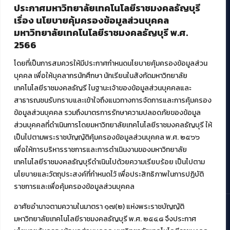
ประกาศมหาวิทยาลัยเทคโนโลยีราชมงคลธัญบุรี
ศูนย์สื่อดิจิทัล
เรื่อง นโยบายคุ้มครองข้อมูลส่วนบุคคล
ศูนย์นวัตกรรมและความรู้
มหาวิทยาลัยเทคโนโลยีราชมงคลธัญบุรี พ.ศ.
ศูนย์พัฒนาและบริการนวัตกรรมดิจิทัล
2566
สมัยใหม่ (MoSeC)
โดยที่เป็นการสมควรให้มีประกาศกำหนดนโยบายคุ้มครองข้อมูลส่วน
บุคคล เพื่อให้บุคลากรนักศึกษา นักเรียนในสังกัดมหาวิทยาลัย
งานบริการวิชาการให้กับหน่วยงานภายนอก
เทคโนโลยีราชมงคลธัญรี ในฐานะเจ้าของข้อมูลส่วนบุคคลและ
สาธารณชนรับทราบและเข้าใจถึงแนวทางการจัดการและการคุ้มครอง
โครงการส่งเสริมและพัฒนาผู้ประกอบการ SME โดย. มทร.ธัญบุรี
ข้อมูลส่วนบุคคล รวมถึงมาตรการรักษาความปลอดภัยของข้อมูล
กิจกรรมการเชื่อมโยงเครือข่ายผู้ให้บริการเครื่องจักรกลทางการ
ส่วนบุคคลที่ดำเนินการโดยมหาวิทยาลัยเทคโนโลยีราชมงคลธัญบุรี ให้
เกษตร ภายใต้โครงการส่งเสริมการรแปรรูปสินค้าเกษตรระดับชุมชน
เป็นไปตามพระราชบัญญัติคุ้มครองข้อมูลส่วนบุคคล พ.ศ. ๒๕๖๖
กรมส่งเสริมอุตสาหกรรม
โครงการยกระดับเศรษฐกิจและสังคมรายตำบลแบบบูรณาการ (1
เพื่อให้การบริหารราชการและการดำเนินงานของมหาวิทยาลัย
ตำบล 1 มหาวิทยาลัย)
เทคโนโลยีราชมงคลธัญบุรีดำเนินไปด้วยความเรียบร้อย เป็นไปตาม
นโยบายและวัตถุประสงค์ที่กำหนดไว้ เพื่อประสิทธิภาพในการปฏิบัติ
ราชการและเพื่อคุ้มครองข้อมูลส่วนบุคคล
อาศัยอำนาจตามความในมาตรา ๑๗(๒) แห่งพระราชบัญญัติ
มหาวิทยาลัยเทคโนโลยีราชมงคลธัญบุรี พ.ศ. ๒๕๔๘ จึงประกาศ
© 2021 สำนักวิทยบริการและเทคโนโลยีสารสนเทศ มหาวิทยาลัย