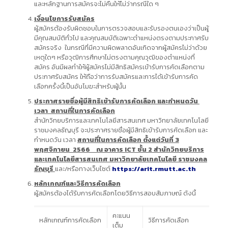
และหลักฐานการสมัครจะไม่คืนให้ไม่ว่ากรณีใด ๆ
เงื่อนไขการรับสมัคร
ผู้สมัครต้องรับผิดชอบในการตรวจสอบและรับรองตนเองว่าเป็นผู้
มีคุณสมบัติทั่วไป และคุณสมบัติเฉพาะตำแหน่งตรงตามประกาศรับ
สมัครจริง ในกรณีที่มีความผิดพลาดอันเกิดจากผู้สมัครไม่ว่าด้วย
เหตุใดๆ หรือวุฒิการศึกษาไม่ตรงตามคุณวุฒิของตำแหน่งที่
สมัคร อันมีผลทำให้ผู้สมัครไม่มีสิทธิสมัครเข้ารับการคัดเลือกตาม
ประกาศรับสมัคร ให้ถือว่าการรับสมัครและการได้เข้ารับการคัด
เลือกครั้งนี้เป็นอันโมฆะสำหรับผู้นั้น
ประกาศรายชื่อผู้มีสิทธิเข้ารับการคัดเลือก และกำหนดวัน
เวลา สถานที่ในการคัดเลือก
สำนักวิทยบริการและเทคโนโลยีสารสนเทศ มหาวิทยาลัยเทคโนโลยี
ราชมงคลธัญบุรี จะประกาศรายชื่อผู้มีสิทธิเข้ารับการคัดเลือก และ
กำหนดวัน เวลา
สถานที่ในการคัดเลือก ตั้งแต่วันที่ 3
พฤศจิกายน 2566 ณ อาคาร
ICT ชั้น 2 สำนักวิทยบริการ
และเทคโนโลยีสารสนเทศ มหาวิทยาลัยเทคโนโลยี ราชมงคล
ธัญบุรี
และ/หรือทางเว็บไซต์
https://arit.rmutt.ac.th
หลักเกณฑ์และวิธีการคัดเลือก
ผู้สมัครต้องได้รับการคัดเลือกโดยวิธีการสอบสัมภาษณ์ ดังนี้
คะแนน
หลักเกณฑ์การคัดเลือก
วิธีการคัดเลือก
เต็ม