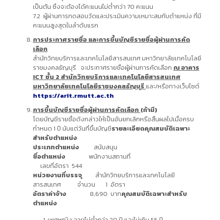
เป็นต้น ซึ่งจะต้องได้คะแนนไม่ต่ำกว่า 70 คะแนน
7.2 ผู้ผ่านการทดสอบวัดและประเมินความเหมาะสมกับตำแหน่ง ที่มี
คะแนนสูงสุดในลำดับแรก
การประกาศรายชื่อ และการขึ้นบัญชีรายชื่อผู้ผ่านการคัด
เลือก
สำนักวิทยบริการและเทคโนโลยีสารสนเทศ มหาวิทยาลัยเทคโนโลยี
ราชมงคลธัญบุรี จะประกาศรายชื่อผู้ผ่านการคัดเลือก
ณ อาคาร
ICT ชั้น 2 สำนักวิทยบริการและเทคโนโลยีสารสนเทศ
มหาวิทยาลัยเทคโนโลยีราชมงคลธัญบุรี
และ/หรือทางเว็บไซต์
https://arit.rmutt.ac.th
การขึ้นบัญชีรายชื่อผู้ผ่านการคัดเลือก
(ถ้ามี)
โดยบัญชีรายชื่อดังกล่าวให้เป็นอันยกเลิกหรือสิ้นผลไปเมื่อครบ
กำหนด 1 ปี นับแต่วันที่ขึ้นบัญชี
รายละเอียดคุณสมบัติเฉพาะ
สำหรับตำแหน่ง
ประเภทตำแหน่ง
สนับสนุน
ชื่อตำแหน่ง
พนักงานสถานที่
เลขที่อัตรา 544
หน่วยงานที่บรรจุ
สำนักวิทยบริการและเทคโนโลยี
สารสนเทศ จำนวน 1 อัตรา
อัตราค่าจ้าง
8,690 บาท
คุณสมบัติเฉพาะสำหรับ
ตำแหน่ง
เพศหญิง อายุไม่ต่ำกว่า 20 ปี และไม่เกิน 55 ปี