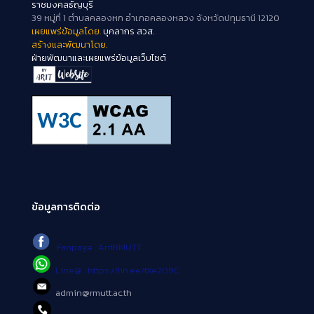
ราชมงคลธัญบุรี
39 หมู่ที่ 1 ตำบลคลองหก อำเภอคลองหลวง จังหวัดปทุมธานี 12120
เผยแพร่ข้อมูลโดย.
บุคลากร สวส.
สร้างและพัฒนาโดย.
ฝ่ายพัฒนาและเผยแพร่ข้อมูลเว็บไซต์
ข้อมูลการติดต่อ
Fanpage : AritRMUTT
Line@ : https://lin.ee/tXe209C
admin@rmutt.ac.th