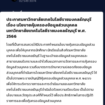
02 549 3074
บริการอื่นๆ ของ สวส.
ประกาศมหาวิทยาลัยเทคโนโลยีราชมงคลธัญบุรี
ศูนย์สื่อดิจิทัล
เรื่อง นโยบายคุ้มครองข้อมูลส่วนบุคคล
ศูนย์นวัตกรรมและความรู้
มหาวิทยาลัยเทคโนโลยีราชมงคลธัญบุรี พ.ศ.
ศูนย์พัฒนาและบริการนวัตกรรมดิจิทัล
2566
สมัยใหม่ (MoSeC)
โดยที่เป็นการสมควรให้มีประกาศกำหนดนโยบายคุ้มครองข้อมูลส่วน
บุคคล เพื่อให้บุคลากรนักศึกษา นักเรียนในสังกัดมหาวิทยาลัย
งานบริการวิชาการให้กับหน่วยงานภายนอก
เทคโนโลยีราชมงคลธัญรี ในฐานะเจ้าของข้อมูลส่วนบุคคลและ
สาธารณชนรับทราบและเข้าใจถึงแนวทางการจัดการและการคุ้มครอง
โครงการส่งเสริมและพัฒนาผู้ประกอบการ SME โดย. มทร.ธัญบุรี
ข้อมูลส่วนบุคคล รวมถึงมาตรการรักษาความปลอดภัยของข้อมูล
กิจกรรมการเชื่อมโยงเครือข่ายผู้ให้บริการเครื่องจักรกลทางการ
ส่วนบุคคลที่ดำเนินการโดยมหาวิทยาลัยเทคโนโลยีราชมงคลธัญบุรี ให้
เกษตร ภายใต้โครงการส่งเสริมการรแปรรูปสินค้าเกษตรระดับชุมชน
เป็นไปตามพระราชบัญญัติคุ้มครองข้อมูลส่วนบุคคล พ.ศ. ๒๕๖๖
กรมส่งเสริมอุตสาหกรรม
โครงการยกระดับเศรษฐกิจและสังคมรายตำบลแบบบูรณาการ (1
เพื่อให้การบริหารราชการและการดำเนินงานของมหาวิทยาลัย
ตำบล 1 มหาวิทยาลัย)
เทคโนโลยีราชมงคลธัญบุรีดำเนินไปด้วยความเรียบร้อย เป็นไปตาม
นโยบายและวัตถุประสงค์ที่กำหนดไว้ เพื่อประสิทธิภาพในการปฏิบัติ
ราชการและเพื่อคุ้มครองข้อมูลส่วนบุคคล