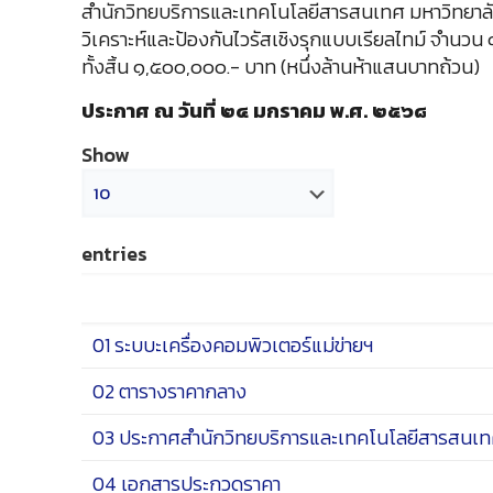
สำนักวิทยบริการและเทคโนโลยีสารสนเทศ มหาวิทยาลั
วิเคราะห์และป้องกันไวรัสเชิงรุกแบบเรียลไทม์ จำนวน 
ทั้งสิ้น ๑,๕๐๐,๐๐๐.- บาท (หนึ่งล้านห้าแสนบาทถ้วน)
ประกาศ ณ วันที่ ๒๔ มกราคม พ.ศ. ๒๕๖๘
Show
entries
01 ระบบะเครื่องคอมพิวเตอร์แม่ข่ายฯ
02 ตารางราคากลาง
03 ประกาศสำนักวิทยบริการและเทคโนโลยีสารสนเทศ
04 เอกสารประกวดราคา