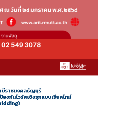
ยีราชมงคลธัญบุรี
ป้องกันไวรัสเชิงรุกแบบเรียลไทม์
-bidding)