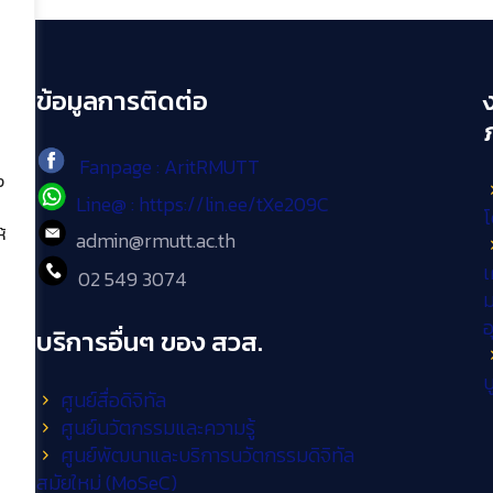
ข้อมูลการติดต่อ
Fanpage : AritRMUTT
ง
Line@ : https://lin.ee/tXe209C
โ
้
admin@rmutt.ac.th
เ
02 549 3074
ม
บริการอื่นๆ ของ สวส.
บ
ศูนย์สื่อดิจิทัล
ศูนย์นวัตกรรมและความรู้
ศูนย์พัฒนาและบริการนวัตกรรมดิจิทัล
สมัยใหม่ (MoSeC)