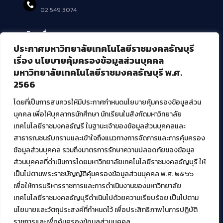
02 549 3074
บริการอื่นๆ ของ สวส.
ประกาศมหาวิทยาลัยเทคโนโลยีราชมงคลธัญบุรี
ศูนย์สื่อดิจิทัล
เรื่อง นโยบายคุ้มครองข้อมูลส่วนบุคคล
ศูนย์นวัตกรรมและความรู้
มหาวิทยาลัยเทคโนโลยีราชมงคลธัญบุรี พ.ศ.
ศูนย์พัฒนาและบริการนวัตกรรมดิจิทัล
2566
สมัยใหม่ (MoSeC)
โดยที่เป็นการสมควรให้มีประกาศกำหนดนโยบายคุ้มครองข้อมูลส่วน
บุคคล เพื่อให้บุคลากรนักศึกษา นักเรียนในสังกัดมหาวิทยาลัย
งานบริการวิชาการให้กับหน่วยงานภายนอก
เทคโนโลยีราชมงคลธัญรี ในฐานะเจ้าของข้อมูลส่วนบุคคลและ
สาธารณชนรับทราบและเข้าใจถึงแนวทางการจัดการและการคุ้มครอง
โครงการส่งเสริมและพัฒนาผู้ประกอบการ SME โดย. มทร.ธัญบุรี
ข้อมูลส่วนบุคคล รวมถึงมาตรการรักษาความปลอดภัยของข้อมูล
กิจกรรมการเชื่อมโยงเครือข่ายผู้ให้บริการเครื่องจักรกลทางการ
ส่วนบุคคลที่ดำเนินการโดยมหาวิทยาลัยเทคโนโลยีราชมงคลธัญบุรี ให้
เกษตร ภายใต้โครงการส่งเสริมการรแปรรูปสินค้าเกษตรระดับชุมชน
เป็นไปตามพระราชบัญญัติคุ้มครองข้อมูลส่วนบุคคล พ.ศ. ๒๕๖๖
กรมส่งเสริมอุตสาหกรรม
โครงการยกระดับเศรษฐกิจและสังคมรายตำบลแบบบูรณาการ (1
เพื่อให้การบริหารราชการและการดำเนินงานของมหาวิทยาลัย
ตำบล 1 มหาวิทยาลัย)
เทคโนโลยีราชมงคลธัญบุรีดำเนินไปด้วยความเรียบร้อย เป็นไปตาม
นโยบายและวัตถุประสงค์ที่กำหนดไว้ เพื่อประสิทธิภาพในการปฏิบัติ
ราชการและเพื่อคุ้มครองข้อมูลส่วนบุคคล