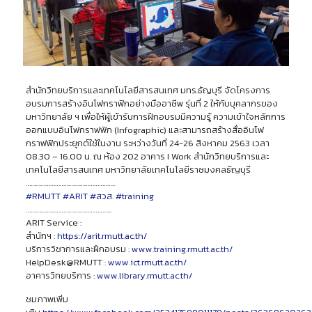
สำนักวิทยบริการและเทคโนโลยีสารสนเทศ มทร.ธัญบุรี จัดโครงการ
อบรมการสร้างอินโฟกราฟิกอย่างมืออาชีพ รุ่นที่ 2 ให้กับบุคลากรของ
มหาวิทยาลัย ฯ เพื่อให้ผู้เข้ารับการฝึกอบรมมีความรู้ ความเข้าใจหลักการ
ออกแบบอินโฟกราฟฟิก (Infographic) และสามารถสร้างสื่ออินโฟ
กราฟฟิกประยุกต์ใช้ในงาน ระหว่างวันที่ 24-26 สิงหาคม 2563 เวลา
08.30 – 16.00 น. ณ ห้อง 202 อาคาร I Work สำนักวิทยบริการและ
เทคโนโลยีสารสนเทศ มหาวิทยาลัยเทคโนโลยีราชมงคลธัญบุรี
……………………………………………….
#
RMUTT
#
ARIT
#
สวส
.
#
training
……………………………………………..
ARIT Service :
สำนักฯ :
https://arit.rmutt.ac.th/
บริการวิชาการและฝึกอบรม :
www.training.rmutt.ac.th/
HelpDesk@RMUTT :
www.ict.rmutt.ac.th/
อาคารวิทยบริการ :
www.library.rmutt.ac.th/
ชมภาพเพิ่ม