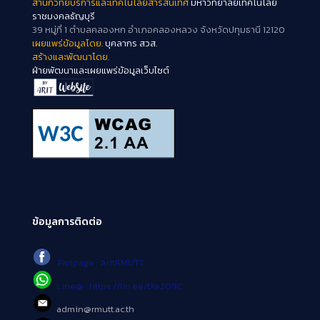
สำนักวิทยบริการและเทคโนโลยีสารสนเทศ
มหาวิทยาลัยเทคโนโลยี
ราชมงคลธัญบุรี
39 หมู่ที่ 1 ตำบลคลองหก อำเภอคลองหลวง จังหวัดปทุมธานี 12120
เผยแพร่ข้อมูลโดย.
บุคลากร สวส.
สร้างและพัฒนาโดย.
ฝ่ายพัฒนาและเผยแพร่ข้อมูลเว็บไซต์
ข้อมูลการติดต่อ
Fanpage : AritRMUTT
Line@ : https://lin.ee/tXe209C
admin@rmutt.ac.th