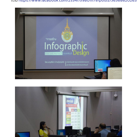
เติม
https://www.facebook.com/253417598011179/posts/3636862026