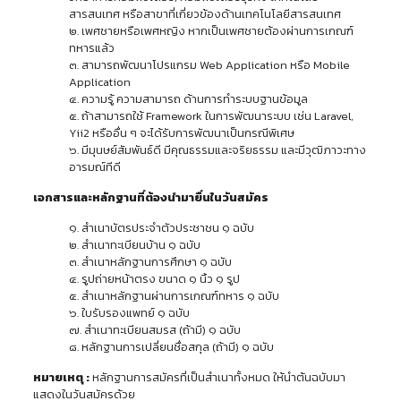
สารสนเทศ หรือสาขาที่เกี่ยวข้องด้านเทคโนโลยีสารสนเทศ
๒. เพศชายหรือเพศหญิง หากเป็นเพศชายต้องผ่านการเกณฑ์
ทหารแล้ว
๓. สามารถพัฒนาโปรแกรม Web Application หรือ Mobile
Application
๔. ความรู้ ความสามารถ ด้านการทำระบบฐานข้อมูล
๕. ถ้าสามารถใช้ Framework ในการพัฒนาระบบ เช่น Laravel,
Yii2 หรืออื่น ๆ จะได้รับการพัฒนาเป็นกรณีพิเศษ
๖. มีมุนษย์สัมพันธ์ดี มีคุณธรรมและจริยธรรม และมีวุฒิภาวะทาง
อารมณ์ทีดี
เอกสารและหลักฐานที่ต้องนำมายื่นในวันสมัคร
๑. สำเนาบัตรประจำตัวประชาชน ๑ ฉบับ
๒. สำเนาทะเบียนบ้าน ๑ ฉบับ
๓. สำเนาหลักฐานการศึกษา ๑ ฉบับ
๔. รูปถ่ายหน้าตรง ขนาด ๑ นิ้ว ๑ รูป
๕. สำเนาหลักฐานผ่านการเกณฑ์ทหาร ๑ ฉบับ
๖. ใบรับรองแพทย์ ๑ ฉบับ
๗. สำเนาทะเบียนสมรส (ถ้ามี) ๑ ฉบับ
๘. หลักฐานการเปลี่ยนชื่อสกุล (ถ้ามี) ๑ ฉบับ
หมายเหตุ :
หลักฐานการสมัครที่เป็นสำเนาทั้งหมด ให้นำต้นฉบับมา
แสดงในวันสมัครด้วย