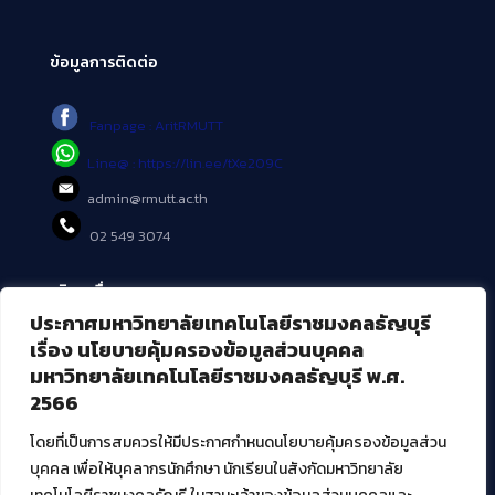
ข้อมูลการติดต่อ
Fanpage : AritRMUTT
Line@ : https://lin.ee/tXe209C
admin@rmutt.ac.th
02 549 3074
บริการอื่นๆ ของ สวส.
ประกาศมหาวิทยาลัยเทคโนโลยีราชมงคลธัญบุรี
ศูนย์สื่อดิจิทัล
เรื่อง นโยบายคุ้มครองข้อมูลส่วนบุคคล
ศูนย์นวัตกรรมและความรู้
มหาวิทยาลัยเทคโนโลยีราชมงคลธัญบุรี พ.ศ.
ศูนย์พัฒนาและบริการนวัตกรรมดิจิทัล
2566
สมัยใหม่ (MoSeC)
โดยที่เป็นการสมควรให้มีประกาศกำหนดนโยบายคุ้มครองข้อมูลส่วน
บุคคล เพื่อให้บุคลากรนักศึกษา นักเรียนในสังกัดมหาวิทยาลัย
งานบริการวิชาการให้กับหน่วยงานภายนอก