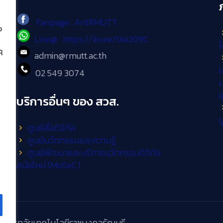
Fanpage : AritRMUTT
ง
Line@ : https://lin.ee/tXe209C
โ
้
admin@rmutt.ac.th
เ
02 549 3074
ม
บริการอื่นๆ ของ สวส.
บ
ศูนย์สื่อดิจิทัล
ศูนย์นวัตกรรมและความรู้
ศูนย์พัฒนาและบริการนวัตกรรมดิจิทัล
สมัยใหม่ (MoSeC)
วิทยาลัยเทคโนโลยีราชมงคลธัญบุรี