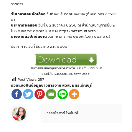
ราชการ
วันเวลาสอบคัดเลือก
วันที่ ๒๓ ธันวาคม ๒๕๖๒ (ตั้งแต่เวลา ๐๙.๐๐
น.)
ประกาศผลสอบ
วันที่ ๒๕ ธันวาคม ๒๕๖๒ ณ สำนักเลขานุการชั้น ๒
โทร ๐ ๒๕๔๙ ๓๐๗๖ และ ทาง https://arit.rmutt.ac.th
รายงานตัวปฏิบัติงาน
วันที่ ๒ มกราคม ๒๕๖๓ (เวลา ๐๘.๓๐ น.)
ประกาศ ณ วันที่ ธันวาคม พ.ศ. ๒๕๖๒
ประกาศรรับสมัครลูกจ้างชั่วคราว ตำแหน่ง เจ้าหน้าที่่บริหาร
งานทั่วไป (746.5 KiB, 282 downloads)
Post Views:
257
ร่วมแบ่งปันข้อมูลข่าวสารจาก สวส. มทร.ธัญบุรี
วรรณ์วิสาข์ โพธิ์มณี