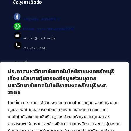
ข้อมูลการติดต่อ
Fanpage : AritRMUTT
Line@ : https://lin.ee/tXe209C
admin@rmutt.ac.th
02 549 3074
บริการอื่นๆ ของ สวส.
ประกาศมหาวิทยาลัยเทคโนโลยีราชมงคลธัญบุรี
ศูนย์สื่อดิจิทัล
เรื่อง นโยบายคุ้มครองข้อมูลส่วนบุคคล
ศูนย์นวัตกรรมและความรู้
มหาวิทยาลัยเทคโนโลยีราชมงคลธัญบุรี พ.ศ.
ศูนย์พัฒนาและบริการนวัตกรรมดิจิทัล
2566
สมัยใหม่ (MoSeC)
โดยที่เป็นการสมควรให้มีประกาศกำหนดนโยบายคุ้มครองข้อมูลส่วน
บุคคล เพื่อให้บุคลากรนักศึกษา นักเรียนในสังกัดมหาวิทยาลัย
งานบริการวิชาการให้กับหน่วยงานภายนอก
เทคโนโลยีราชมงคลธัญรี ในฐานะเจ้าของข้อมูลส่วนบุคคลและ
สาธารณชนรับทราบและเข้าใจถึงแนวทางการจัดการและการคุ้มครอง
โครงการส่งเสริมและพัฒนาผู้ประกอบการ SME โดย. มทร.ธัญบุรี
ข้อมูลส่วนบุคคล รวมถึงมาตรการรักษาความปลอดภัยของข้อมูล