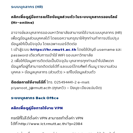
ระบบบุคลากร (HR)
คลิกเพื่อดูคู่มือการแก้ไขข้อมูลส่วนตัว ในระบบบุคลากรออนไลน์
(Hr-online)
อาจารย์และบุคลากรของมหาวิทยาลัยสามารถใช้งานระบบบุคลากร (HR)
เพื่อดูข้อมูลส่วนบุคคลได้ โดยขอความกรุณาให้ทุกท่านทำการปรับปรุง
ข้อมูลให้เป็นปัจจุบัน โดยเฉพาะเบอร์ติดต่อ
1. เข้าสู่ระบบ
https://hr.rmutt.ac.th
โดยใช้บัญชี username และ
password เดียวกับการเข้าใช้ WIFI ของมหาวิทยาลัย
2. เพื่อให้ข้อมูลการติดต่อเป็นปัจจุบัน บุคลากรทุกท่านเข้าไปอัพเดท
ข้อมูลที่อยู่ที่สามารถติดต่อได้ที่ และเบอร์โทรศัพท์ ที่เมนู รายงานส่วน
บุคคล > ข้อมูลบุคลากร (ส่วนตัว) > แก้ไขข้อมูลส่วนตัว
ติดต่อการใช้งานได้ที่
โทร. 025494441-2 e-mail:
piyanoot_j@rmutt.ac.th (คุณหวิว – ปิยนุช เจียงแจ่มจิต)
ระบบบุคลากร Back Office
คลิกเพื่อดูคู่มือการใช้งาน VPN
กรณีที่ไม่ได้ตั้งค่า VPN สามารถทำตั้งค่า VPN
ได้ที่
http://www.ict.rmutt.ac.th/?p=2384