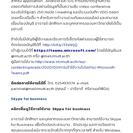
สำหรับ application , Android และ iOS การันตีมาตรฐานความ
ปลอดภัยในการส่งผ่านข้อมูลที่เป็นความลับ video conference
รองรับได้สูงสุด 250 คนต่อ 1 meeting และมีระบบบันทึก VDO ตลอด
จนเครื่องมืออื่น ๆ สำหรับการทำงานร่วมกันแบบออนไลน์ และสามารถ
เชื่อมโยงบัญชี อาจารย์ นักศึกษา และบุคคลากรของมหาวิทยาลัยได้เป็น
อย่างดี
ถ้ายังไม่มีบัญชีผู้ใช้งานและต้องการรีเซ็ตรหัสผ่านของผู้ใช้สามารถ
ติดต่อขอบัญชีได้ที่
http://bit.ly/33sNijQ
เข้าสู่ระบบได้ที่
https://teams.microsoft.com/
โดยใช้บัญชีเมล
@rmutt.ac.th หรือ @mail.rmutt.ac.th
คู่มือการใช้งาน
http://www.ict.rmutt.ac.th/wp-
content/uploads/2020/03/การเข้าใช้งานโปรแกรม-Microsoft-
Teams.pdf
ติดต่อการใช้งานได้ที่
โทร. 025493074 e-mail:
parichat@mail.rmutt.ac.th (คุณเอ้ – ปาริชาติ ศริยานนท์พินิจ)
Skype for business
คลิกเพื่อ
ดูวิธีการใช้งาน
Skype for business
อาจารย์ นักศึกษา และบุคลากรของมหาวิทยาลัย สามารถใช้งาน Skype
for Business เพื่อติดต่อประสานงาน , จัดประชุม และการเรียนการ
สอนแบบออนไลน์จากระยะไกลได้จากทุกที่ทุกเวลาฟรี สำหรับ Windows,