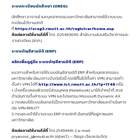
ระบบทะเบียนนักศึกษา (OREG)
นักศึกษา อาจารย์ และบุคลากรของมหาวิทยาลัยสามารถใช้งานระบบ
ทะเบียนได้ตามปกติ
ที่
https://oreg3.rmutt.ac.th/registrar/home.asp
ติดต่อการใช้งานได้ที่
โทร. 025493690 สำนักงานส่งเสริมวิชาการและ
งานทะเบียน (สวท.)
ระบบบัญชีสามมิติ (ERP)
คลิกเพื่อดูคู่มือ ระบบบัญชีสามมิติ (ERP)
แนวทางสำหรับการใช้ระบบบัญชีสามมิติ ERP สำหรับบุคลากรของ
มหาวิทยาลัย มีแนวทางดังต่อไปนี้ กรณีที่ไม่ได้ตั้งค่า VPN สามารถทำ
ตั้งค่า VPN ได้ที่
http://www.ict.rmutt.ac.th/?p=1748
หรือ
1. นำเครื่องคอมพิวเตอร์ส่วนบุคคล (Notebook) มาให้เจ้าหน้าที่ สวส.
ดำเนินการตั้งค่าระบบ VPN และโปรแกรม Microsoft Dynamic AX
2. ทดสอบใช้ระบบอินเทอร์เน็ตจากภายนอกมหาวิทยาลัยและดำเนินการ
ต่อ VPN RMUTT
3. ทดลองเข้าใช้งานระบบ ERP ตามปกติ (ในกรณีที่อยู่ภายนอก
มหาวิทยาลัย)
ติดต่อการใช้งานได้ที่
โทร.25494441-2 e-mail:
piyanoot_j@rmutt.ac.th (คุณหวิว – ปิยนุช เจียงแจ่มจิต)