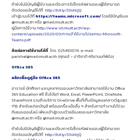
ถ้ายังไม่มีบัญชีผู้ใช้งานและต้องการรีเซ็ตรหัสผ่านของผู้ใช้สามารถ
ติดต่อขอบัญชีได้ที่
http://bit.ly/33sNijQ
เข้าสู่ระบบได้ที่
https://teams.microsoft.com/
โดยใช้บัญชีเมล
@rmutt.ac.th หรือ @mail.rmutt.ac.th
คู่มือการใช้งาน
http://www.ict.rmutt.ac.th/wp-
content/uploads/2020/03/การเข้าใช้งานโปรแกรม-Microsoft-
Teams.pdf
ติดต่อการใช้งานได้ที่
โทร. 025493074 e-mail:
parichat@mail.rmutt.ac.th (คุณเอ้ – ปาริชาติ ศริยานนท์พินิจ)
Office 365
คลิกเพื่อดูคู่มือ Office 365
อาจารย์ นักศึกษา และบุคลากรของมหาวิทยาลัยสามารถใช้งาน Office
365 Education ฟรี ซึ่งได้แก่ Word, Excel, PowerPoint, OneNote,
SharePoint รวมถึงบริการ OneDrive พื้นที่เก็บข้อมูลบนคลาวด์สูงสุด
1TB สำหรับแต่ละบัญชี พร้อมเครื่องมืออื่น ๆ สำหรับการทำงานได้ร่วม
กันแบบออนไลน์ เพียงเข้าสู่ระบบด้วยอีเมลของมหาวิทยาลัย
@rmutt.ac.th หรือ @mail.rmutt.ac.th
ถ้ายังไม่มีบัญชีผู้ใช้งานและต้องการรีเซ็ตรหัสผ่านของผู้ใช้สามารถ
ติดต่อขอบัญชีได้ที่
http://bit.ly/33sNijQ