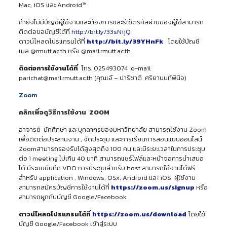
Mac, iOS และ Android™
ถ้ายังไม่มีบัญชีผู้ใช้งานและต้องการและรีเซ็ตรหัสผ่านของผู้ใช้สามารถ
ติดต่อขอบัญชีได้ที่
http://bit.ly/33sNijQ
ดาวน์โหลดโปรแกรมได้ที่
http://bit.ly/39YHnFk
โดยใช้บัญชี
เมล @rmutt.ac.th หรือ @mail.rmutt.ac.th
ติดต่อการใช้งานได้ที่
โทร. 025493074 e-mail:
parichat@mail.rmutt.ac.th (คุณเอ้ – ปาริชาติ ศริยานนท์พินิจ)
Zoom
คลิกเพื่อดูวิธีการใช้งาน
ZOOM
อาจารย์ นักศึกษา และบุคลากรของมหาวิทยาลัย สามารถใช้งาน Zoom
เพื่อติดต่อประสานงาน , จัดประชุม และการเรียนการสอนแบบออนไลน์
Zoomสามารถรองรับได้สูงสุดถึง 100 คน และมีระยะเวลาในการประชุม
ต่อ 1 meeting ไม่เกิน 40 นาที สามารถแชร์ไฟล์และหน้าจอการนำเสนอ
ได้ มีระบบบันทึก VDO การประชุมสำหรับ host สามารถใช้งานได้ฟรี
สำหรับ application , Windows, OSx, Android และ iOS ผู้ใช้งาน
สามารถสมัครบัญชีการใช้งานได้ที่
https://zoom.us/signup
หรือ
สามารถผูกกับบัญชี Google/Facebook
ดาวน์โหลดโปรแกรมได้ที่
https://zoom.us/download
โดยใช้
บัญชี Google/Facebook เข้าสู่ระบบ