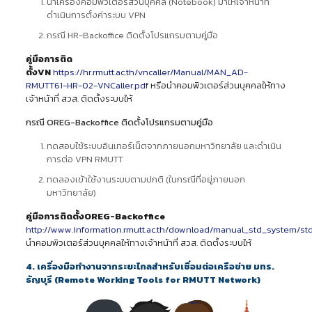
นำเครื่องคอมพิวเตอร์ส่วนบุคคล (Notebook) มาให้เจ้าหน้าที่
ดำเนินการตั้งค่าระบบ VPN
กรณี HR-Backoffice ติดตั้งโปรแกรมตามคู่มือ
คู่มือการติด
ตั้งVN
https://hr.rmutt.ac.th/vncaller/Manual/MAN_AD-
RMUTT61-HR-02-VNCaller.pdf
หรือนำคอมพิวเตอร์ส่วนบุคคลให้ทาง
เจ้าหน้าที่ สวส. ติดตั้งระบบให้
กรณี OREG-Backoffice ติดตั้งโปรแกรมตามคู่มือ
ทดสอบใช้ระบบอินเทอร์เน็ตจากภายนอกมหาวิทยาลัย และดำเนิน
การต่อ VPN RMUTT
ทดลองเข้าใช้งานระบบตามปกติ (ในกรณีที่อยู่ภายนอก
มหาวิทยาลัย)
คู่มือการติดตั้งOREG-Backoffice
http://www.information.rmutt.ac.th/download/manual_std_system/s
นำคอมพิวเตอร์ส่วนบุคคลให้ทางเจ้าหน้าที่ สวส. ติดตั้งระบบให้
4. เครื่องมือทำงานจากระยะไกลสำหรับเชื่อมต่อเครือข่าย มทร.
ธัญบุรี (Remote Working Tools for RMUTT Network)