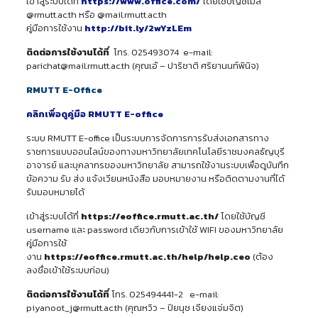
เข้าสู่ระบบได้ที่
https://www.office.com/
โดยใช้บัญชีเมล
@rmutt.ac.th หรือ @mail.rmutt.ac.th
คู่มือการใช้งาน
http://bit.ly/2wYzLEm
ติดต่อการใช้งานได้ที่
โทร. 025493074 e-mail:
parichat@mail.rmutt.ac.th (คุณเอ้ – ปาริชาติ ศริยานนท์พินิจ)
RMUTT E-Office
คลิกเพื่อดูคู่มือ RMUTT E-office
ระบบ RMUTT E-office เป็นระบบการจัดการการรับส่งเอกสารทาง
ราชการแบบออนไลน์ของทางมหาวิทยาลัยเทคโนโลยีราชมงคลธัญบุรี
อาจารย์ และบุคลากรของมหาวิทยาลัย สามารถใช้งานระบบเพื่อดูบันทึก
ข้อความ รับ ส่ง แจ้งเวียนหนังสือ มอบหมายงาน หรือติดตามงานที่ได้
รับมอบหมายได้
เข้าสู่ระบบได้ที่
https://eoffice.rmutt.ac.th/
โดยใช้บัญชี
username และ password เดียวกับการเข้าใช้ WIFI ของมหาวิทยาลัย
คู่มือการใช้
งาน
https://eoffice.rmutt.ac.th/help/help.ceo
(ต้อง
ลงชื่อเข้าใช้ระบบก่อน)
ติดต่อการใช้งานได้ที่
โทร. 025494441-2 e-mail:
piyanoot_j@rmutt.ac.th (คุณหวิว – ปิยนุช เจียงแจ่มจิต)