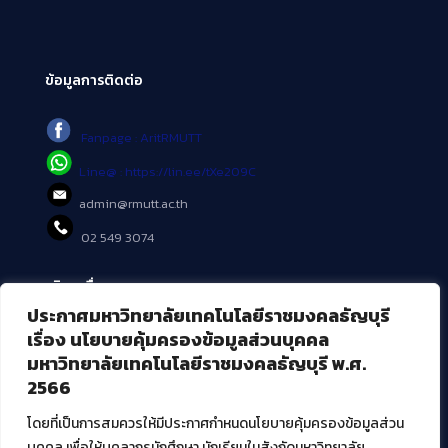
ข้อมูลการติดต่อ
Fanpage : AritRMUTT
Line@ : https://lin.ee/tXe209C
admin@rmutt.ac.th
02 549 3074
บริการอื่นๆ ของ สวส.
ประกาศมหาวิทยาลัยเทคโนโลยีราชมงคลธัญบุรี
ศูนย์สื่อดิจิทัล
เรื่อง นโยบายคุ้มครองข้อมูลส่วนบุคคล
ศูนย์นวัตกรรมและความรู้
มหาวิทยาลัยเทคโนโลยีราชมงคลธัญบุรี พ.ศ.
ศูนย์พัฒนาและบริการนวัตกรรมดิจิทัล
2566
สมัยใหม่ (MoSeC)
โดยที่เป็นการสมควรให้มีประกาศกำหนดนโยบายคุ้มครองข้อมูลส่วน
บุคคล เพื่อให้บุคลากรนักศึกษา นักเรียนในสังกัดมหาวิทยาลัย