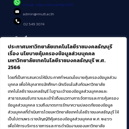
Line@ : https://lin.ee/tXe209C
admin@rmutt.ac.th
02 549 3074
บริการอื่นๆ ของ สวส.
ประกาศมหาวิทยาลัยเทคโนโลยีราชมงคลธัญบุรี
ศูนย์สื่อดิจิทัล
เรื่อง นโยบายคุ้มครองข้อมูลส่วนบุคคล
ศูนย์นวัตกรรมและความรู้
มหาวิทยาลัยเทคโนโลยีราชมงคลธัญบุรี พ.ศ.
ศูนย์พัฒนาและบริการนวัตกรรมดิจิทัล
2566
สมัยใหม่ (MoSeC)
โดยที่เป็นการสมควรให้มีประกาศกำหนดนโยบายคุ้มครองข้อมูลส่วน
บุคคล เพื่อให้บุคลากรนักศึกษา นักเรียนในสังกัดมหาวิทยาลัย
งานบริการวิชาการให้กับหน่วยงานภายนอก
เทคโนโลยีราชมงคลธัญรี ในฐานะเจ้าของข้อมูลส่วนบุคคลและ
สาธารณชนรับทราบและเข้าใจถึงแนวทางการจัดการและการคุ้มครอง
โครงการส่งเสริมและพัฒนาผู้ประกอบการ SME โดย. มทร.ธัญบุรี
ข้อมูลส่วนบุคคล รวมถึงมาตรการรักษาความปลอดภัยของข้อมูล
กิจกรรมการเชื่อมโยงเครือข่ายผู้ให้บริการเครื่องจักรกลทางการ
ส่วนบุคคลที่ดำเนินการโดยมหาวิทยาลัยเทคโนโลยีราชมงคลธัญบุรี ให้
เกษตร ภายใต้โครงการส่งเสริมการรแปรรูปสินค้าเกษตรระดับชุมชน
เป็นไปตามพระราชบัญญัติคุ้มครองข้อมูลส่วนบุคคล พ.ศ. ๒๕๖๖
กรมส่งเสริมอุตสาหกรรม
โครงการยกระดับเศรษฐกิจและสังคมรายตำบลแบบบูรณาการ (1
เพื่อให้การบริหารราชการและการดำเนินงานของมหาวิทยาลัย