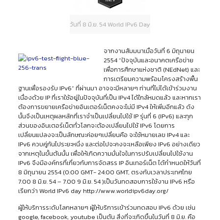
วันที่ 8 มิ.ย. 54 World IPv6 Day
จากงานสัมมนาเมื่อวันที่ 6 มิถุนายน
2554 “ปัจจุบันและอนาคตเครือข่าย
เพื่อการศึกษาแห่งชาติ (NEdNet) และ
การเตรียมความพร้อมโครงสร้างพื้น
ฐานเพื่อรองรับ IPv6” ที่ผ่านมา อาจจะมีหลายๆ ท่านที่ไม่ได้เข้าร่วมงาน
เนื่องด้วย IP ที่เราใช้อยู่ในปัจจุบันที่เป็น IPv4 ได้ใกล้หมดแล้ว และหากเรา
ต้องการขยายเครือข่ายอินเตอร์เน็ตคงจะไม่มี IPv4 ให้เพิ่มอีกแล้ว ดัง
นั้นจึงเป็นเหตุผลหลักที่เราจำเป็นเปลี่ยนไปใช้ IP รุ่นที่ 6 (IPv6) และทุก
ส่วนของอินเตอร์เน็ตทั่วโลกจะต้องเปลี่ยนไปใช้ IPv6 โดยการ
เปลี่ยนแปลงจะเป็นลักษณะค่อยๆเปลี่ยนคือ จะใช้หมายเลข IPv4 และ
IPv6 ควบคู่กันไประยะหนึ่ง และต่อไปจะคงจะเหลือเพียง IPv6 อย่างเดียว
จากเหตุในขั้นต้นนั้น เพื่อให้เกิดความมั่นใจในการปรับเปลี่ยนไปใช้งาน
IPv6 จึงมีองค์กรที่เกี่ยวกับการจัดสรร IP อินเทอร์เน็ต ได้กำหนดให้วันที่
8 มิถุนายน 2554 (0:00 GMT- 24:00 GMT, ตรงกับเวลาประเทศไทย
7.00 8 มิ.ย. 54 – 7.00 9 มิ.ย. 54 )เป็นวันทดสอบการใช้งาน IPv6 หรือ
เรียกว่า World IPv6 day http://www.worldipv6day.org/
ผู้ให้บริการระดับโลกหลายๆ ผู้ให้บริการเข้าร่วมทดสอบ IPv6 ด้วย เช่น
google, facebook, youtube เป็นต้น สิ่งที่จะเกิดขึ้นในวันที่ 8 มิ.ย. คือ