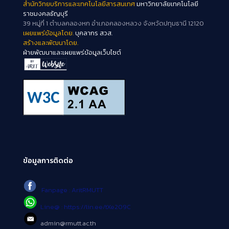
สำนักวิทยบริการและเทคโนโลยีสารสนเทศ
มหาวิทยาลัยเทคโนโลยี
ราชมงคลธัญบุรี
39 หมู่ที่ 1 ตำบลคลองหก อำเภอคลองหลวง จังหวัดปทุมธานี 12120
เผยแพร่ข้อมูลโดย.
บุคลากร สวส.
สร้างและพัฒนาโดย.
ฝ่ายพัฒนาและเผยแพร่ข้อมูลเว็บไซต์
ข้อมูลการติดต่อ
Fanpage : AritRMUTT
Line@ : https://lin.ee/tXe209C
admin@rmutt.ac.th