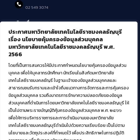
02 549 3074
บริการอื่นๆ ของ สวส.
ประกาศมหาวิทยาลัยเทคโนโลยีราชมงคลธัญบุรี
ศูนย์สื่อดิจิทัล
เรื่อง นโยบายคุ้มครองข้อมูลส่วนบุคคล
ศูนย์นวัตกรรมและความรู้
มหาวิทยาลัยเทคโนโลยีราชมงคลธัญบุรี พ.ศ.
ศูนย์พัฒนาและบริการนวัตกรรมดิจิทัล
2566
สมัยใหม่ (MoSeC)
โดยที่เป็นการสมควรให้มีประกาศกำหนดนโยบายคุ้มครองข้อมูลส่วน
บุคคล เพื่อให้บุคลากรนักศึกษา นักเรียนในสังกัดมหาวิทยาลัย
งานบริการวิชาการให้กับหน่วยงานภายนอก
เทคโนโลยีราชมงคลธัญรี ในฐานะเจ้าของข้อมูลส่วนบุคคลและ
สาธารณชนรับทราบและเข้าใจถึงแนวทางการจัดการและการคุ้มครอง
โครงการส่งเสริมและพัฒนาผู้ประกอบการ SME โดย. มทร.ธัญบุรี
ข้อมูลส่วนบุคคล รวมถึงมาตรการรักษาความปลอดภัยของข้อมูล
กิจกรรมการเชื่อมโยงเครือข่ายผู้ให้บริการเครื่องจักรกลทางการ
ส่วนบุคคลที่ดำเนินการโดยมหาวิทยาลัยเทคโนโลยีราชมงคลธัญบุรี ให้
เกษตร ภายใต้โครงการส่งเสริมการรแปรรูปสินค้าเกษตรระดับชุมชน
เป็นไปตามพระราชบัญญัติคุ้มครองข้อมูลส่วนบุคคล พ.ศ. ๒๕๖๖
กรมส่งเสริมอุตสาหกรรม
โครงการยกระดับเศรษฐกิจและสังคมรายตำบลแบบบูรณาการ (1
เพื่อให้การบริหารราชการและการดำเนินงานของมหาวิทยาลัย
ตำบล 1 มหาวิทยาลัย)
เทคโนโลยีราชมงคลธัญบุรีดำเนินไปด้วยความเรียบร้อย เป็นไปตาม
นโยบายและวัตถุประสงค์ที่กำหนดไว้ เพื่อประสิทธิภาพในการปฏิบัติ