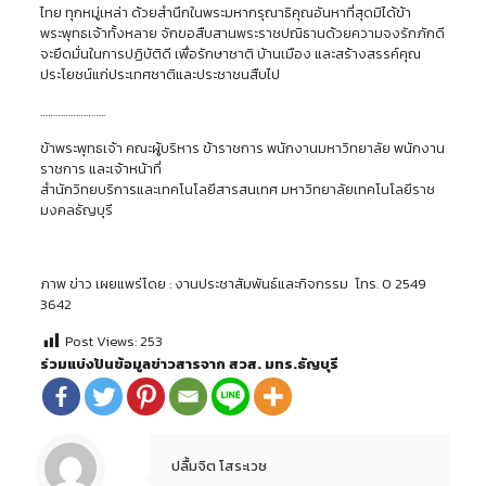
ไทย ทุกหมู่เหล่า ด้วยสำนึกในพระมหากรุณาธิคุณอันหาที่สุดมิได้ข้า
พระพุทธเจ้าทั้งหลาย จักขอสืบสานพระราชปณิธานด้วยความจงรักภักดี
จะยึดมั่นในการปฏิบัติดี เพื่อรักษาชาติ บ้านเมือง และสร้างสรรค์คุณ
ประโยชน์แก่ประเทศชาติและประชาชนสืบไป
……………………..
ข้าพระพุทธเจ้า คณะผู้บริหาร ข้าราชการ พนักงานมหาวิทยาลัย พนักงาน
ราชการ และเจ้าหน้าที่
สำนักวิทยบริการและเทคโนโลยีสารสนเทศ มหาวิทยาลัยเทคโนโลยีราช
มงคลธัญบุรี
ภาพ ข่าว เผยแพร่โดย : งานประชาสัมพันธ์และกิจกรรม โทร. 0 2549
3642
Post Views:
253
ร่วมแบ่งปันข้อมูลข่าวสารจาก สวส. มทร.ธัญบุรี
ปลื้มจิต โสระเวช