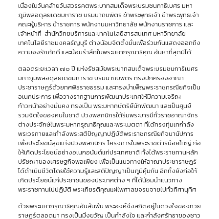
เนื่องในวันคล้ายวันสวรรคตพระบาทสมเด็จพระบรมชนกาธิเบศร มหา
ภูมิพลอดุลยเดชมหาราช บรมนาถบพิตร ข้าพระพุทธเจ้า ข้าพระพุทธเจ้า
คณะผู้บริหาร ข้าราชการ พนักงานมหาวิทยาลัย พนักงานราชการ และ
เจ้าหน้าที่ สำนักวิทยบริการและเทคโนโลยีสารสนเทศ มหาวิทยาลัย
เทคโนโลยีราชมงคลธัญบุรี ต่างน้อมจิตตั้งมั่นเพื่อร่วมกันแสดงออกถึง
ความจงรักภักดี และน้อมรำลึกในพระมหากรุณาธิคุณ อันหาที่สุดมิได้
ตลอดระยะเวลา ๗๐ ปี แห่งรัชสมัยพระบาทสมเด็จพระบรมชนกาธิเบศร
มหาภูมิพลอดุลยเดชมหาราช บรมนาถบพิตร ทรงปกครองอาณา
ประชาราษฎร์ด้วยทศพิธราชธรรม และทรงบำเพ็ญพระราชกรณียกิจเป็น
อเนกประการ เพื่อวางรากฐานการพัฒนาประเทศให้มีความเจริญ
ก้าวหน้าอย่างมั่นคง ทรงเป็น พระมหากษัตริย์นักพัฒนา และเป็นศูนย์
รวมจิตใจของคนในชาติ ปวงพสกนิกรใต้ร่มพระบารมีทั่วราชอาณาจักร
ต่างประจักษ์ในพระมหากรุณาธิคุณและพระเมตตา ที่ได้ทรงทุ่มเทกำลัง
พระวรกายและกำลังพระสติปัญญาปฏิบัติพระราชกรณียกิจนานัปการ
เพื่อประโยชน์สุขแห่งปวงพสกนิกร โครงการในพระราชดำริน้อยใหญ่ ก่อ
ให้เกิดประโยชน์อย่างอเนกอนันต์แก่ประเทศชาติ ทั้งได้พระราชทานหลัก
ปรัชญาของเศรษฐกิจพอเพียง เพื่อเป็นแนวทางให้อาณาประชาราษฎร์
ได้ดำเนินชีวิตโดยใช้ความรู้และสติปัญญาเป็นภูมิคุ้มกัน อีกทั้งยังก่อให้
เกิดประโยซน์แก่ประชาชนของประเทศต่าง ๆ ที่ได้น้อมนำแนวทาง
พระราชทานไปปฏิบัติ พระเกียรติคุณแผ่ไพศาลขจรขจายไปทั่วทิศานุทิศ
ด้วยพระมหากรุณาธิคุณอันล้นพ้น พระองค์จึงสถิตอยู่ในดวงใจของทวย
ราษฎร์ตลอดมา ทรงเป็นมิ่งขวัญ เป็นกำลังใจ และกำลังศรัทธาของชาว