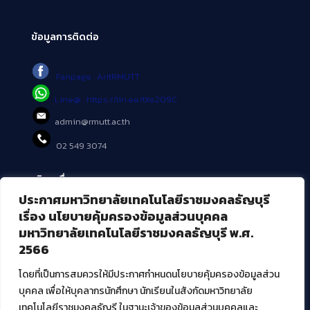
ข้อมูลการติดต่อ
Fanpage : AritRMUTT
Line@ : https://lin.ee/tXe209C
admin@rmutt.ac.th
02 549 3074
บริการอื่นๆ ของ สวส.
ประกาศมหาวิทยาลัยเทคโนโลยีราชมงคลธัญบุรี
ศูนย์สื่อดิจิทัล
เรื่อง นโยบายคุ้มครองข้อมูลส่วนบุคคล
ศูนย์นวัตกรรมและความรู้
มหาวิทยาลัยเทคโนโลยีราชมงคลธัญบุรี พ.ศ.
ศูนย์พัฒนาและบริการนวัตกรรมดิจิทัล
2566
สมัยใหม่ (MoSeC)
โดยที่เป็นการสมควรให้มีประกาศกำหนดนโยบายคุ้มครองข้อมูลส่วน
บุคคล เพื่อให้บุคลากรนักศึกษา นักเรียนในสังกัดมหาวิทยาลัย
งานบริการวิชาการให้กับหน่วยงานภายนอก
เทคโนโลยีราชมงคลธัญรี ในฐานะเจ้าของข้อมูลส่วนบุคคลและ