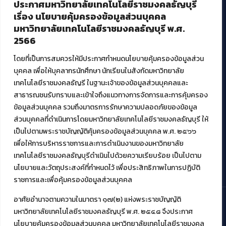
ประกาศมหาวิทยาลัยเทคโนโลยีราชมงคลธัญบุรี
ศูนย์สื่อดิจิทัล
เรื่อง นโยบายคุ้มครองข้อมูลส่วนบุคคล
ศูนย์นวัตกรรมและความรู้
มหาวิทยาลัยเทคโนโลยีราชมงคลธัญบุรี พ.ศ.
ศูนย์พัฒนาและบริการนวัตกรรมดิจิทัล
2566
สมัยใหม่ (MoSeC)
โดยที่เป็นการสมควรให้มีประกาศกำหนดนโยบายคุ้มครองข้อมูลส่วน
บุคคล เพื่อให้บุคลากรนักศึกษา นักเรียนในสังกัดมหาวิทยาลัย
งานบริการวิชาการให้กับหน่วยงานภายนอก
เทคโนโลยีราชมงคลธัญรี ในฐานะเจ้าของข้อมูลส่วนบุคคลและ
สาธารณชนรับทราบและเข้าใจถึงแนวทางการจัดการและการคุ้มครอง
โครงการส่งเสริมและพัฒนาผู้ประกอบการ SME โดย. มทร.ธัญบุรี
ข้อมูลส่วนบุคคล รวมถึงมาตรการรักษาความปลอดภัยของข้อมูล
กิจกรรมการเชื่อมโยงเครือข่ายผู้ให้บริการเครื่องจักรกลทางการ
ส่วนบุคคลที่ดำเนินการโดยมหาวิทยาลัยเทคโนโลยีราชมงคลธัญบุรี ให้
เกษตร ภายใต้โครงการส่งเสริมการรแปรรูปสินค้าเกษตรระดับชุมชน
เป็นไปตามพระราชบัญญัติคุ้มครองข้อมูลส่วนบุคคล พ.ศ. ๒๕๖๖
กรมส่งเสริมอุตสาหกรรม
โครงการยกระดับเศรษฐกิจและสังคมรายตำบลแบบบูรณาการ (1
เพื่อให้การบริหารราชการและการดำเนินงานของมหาวิทยาลัย
ตำบล 1 มหาวิทยาลัย)
เทคโนโลยีราชมงคลธัญบุรีดำเนินไปด้วยความเรียบร้อย เป็นไปตาม
นโยบายและวัตถุประสงค์ที่กำหนดไว้ เพื่อประสิทธิภาพในการปฏิบัติ
ราชการและเพื่อคุ้มครองข้อมูลส่วนบุคคล
อาศัยอำนาจตามความในมาตรา ๑๗(๒) แห่งพระราชบัญญัติ
มหาวิทยาลัยเทคโนโลยีราชมงคลธัญบุรี พ.ศ. ๒๕๔๘ จึงประกาศ
© 2021 สำนักวิทยบริการและเทคโนโลยีสารสนเทศ มหาวิทยาลัย
นโยบายคุ้มครองข้อมูลส่วนบุคคล มหาวิทยาลัยเทคโนโลยีราชมงคล