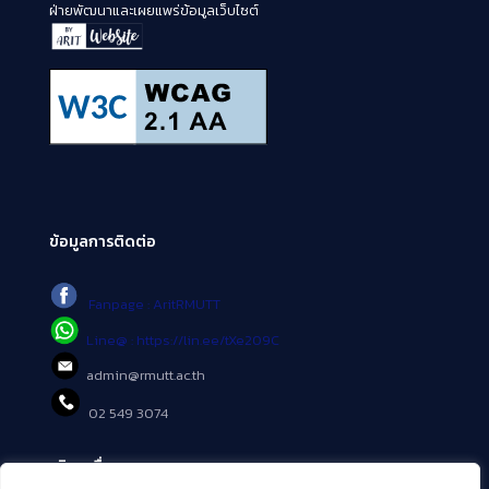
ฝ่ายพัฒนาและเผยแพร่ข้อมูลเว็บไซต์
ข้อมูลการติดต่อ
Fanpage : AritRMUTT
Line@ : https://lin.ee/tXe209C
admin@rmutt.ac.th
02 549 3074
บริการอื่นๆ ของ สวส.