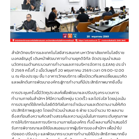
สำนักวิทยบริการและเทคโนโลยีสารสนเทศ
มหาวิทยาลัยเทคโนโลยีราช
มงคลธัญบุรี เดินหน้าพัฒนาการทำงานยุคดิจิทัล
จัดประชุมนำเสนอ
นวัตกรรมด้านกระบวนการทำงานและการบริหารจัดการ (LEAN) ประจำ
ปี 2569 ครั้งที่ 2
เมื่อวันพุธที่ 20 พฤษภาคม 2569 เวลา 09.00-12.00
น. ณ ห้องประชุม
ชั้น 1 อาคารวิทยบริการ
เพื่อเปิดเวทีแลกเปลี่ยนแนวคิด
และผลักดันการพัฒนาองค์กรสู่การทำงานที่มีประสิทธิภาพมากยิ่งขึ้น
การประชุมครั้งนี้มีวัตถุประสงค์
เพื่อพัฒนาและปรับปรุงกระบวนการ
ทำงานภายในสำนักฯ ให้มีความยืดหยุ่น รวดเร็ว และโปร่งใส
โดยมุ่งเน้น
การประยุกต์ใช้เทคโนโลยีดิจิทัลในการดำเนินงานและติดตามงานให้เกิด
ประสิทธิภาพสูงสุด
โดยเข้าร่วมนำเสนอ 6 ฝ่าย รวมจำนวน 10 ผลงาน
ซึ่งสะท้อนถึงความคิดสร้างสรรค์และความมุ่งมั่นในการยกระดับคุณภาพ
การให้บริการและการบริหารงานภายในองค์กร ทั้งนี้
ผลงานที่นำเสนอได้
รับการพิจารณาและให้ข้อเสนอแนะจากผู้บริหารของสำนักฯ เพื่อนำไป
ต่อยอด ปรับปรุง และพัฒนากระบวนการทำงานให้มีประสิทธิภาพมากยิ่ง