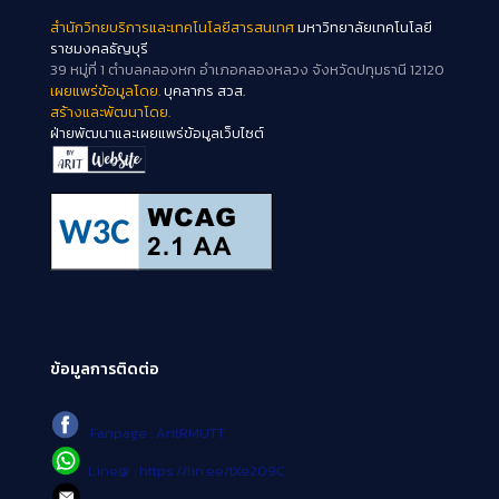
สำนักวิทยบริการและเทคโนโลยีสารสนเทศ
มหาวิทยาลัยเทคโนโลยี
ราชมงคลธัญบุรี
39 หมู่ที่ 1 ตำบลคลองหก อำเภอคลองหลวง จังหวัดปทุมธานี 12120
เผยแพร่ข้อมูลโดย.
บุคลากร สวส.
สร้างและพัฒนาโดย.
ฝ่ายพัฒนาและเผยแพร่ข้อมูลเว็บไซต์
ข้อมูลการติดต่อ
Fanpage : AritRMUTT
Line@ : https://lin.ee/tXe209C