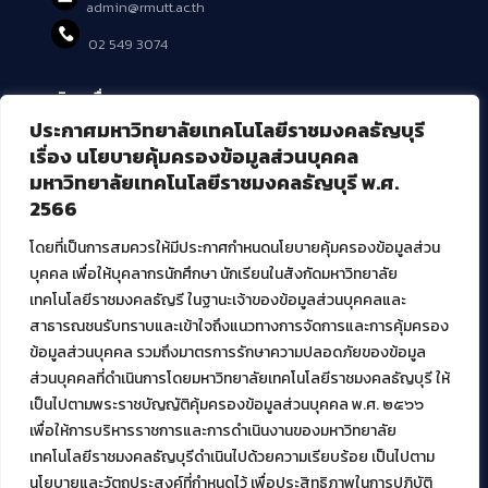
admin@rmutt.ac.th
02 549 3074
บริการอื่นๆ ของ สวส.
ประกาศมหาวิทยาลัยเทคโนโลยีราชมงคลธัญบุรี
ศูนย์สื่อดิจิทัล
เรื่อง นโยบายคุ้มครองข้อมูลส่วนบุคคล
ศูนย์นวัตกรรมและความรู้
มหาวิทยาลัยเทคโนโลยีราชมงคลธัญบุรี พ.ศ.
ศูนย์พัฒนาและบริการนวัตกรรมดิจิทัล
2566
สมัยใหม่ (MoSeC)
โดยที่เป็นการสมควรให้มีประกาศกำหนดนโยบายคุ้มครองข้อมูลส่วน
บุคคล เพื่อให้บุคลากรนักศึกษา นักเรียนในสังกัดมหาวิทยาลัย
งานบริการวิชาการให้กับหน่วยงานภายนอก
เทคโนโลยีราชมงคลธัญรี ในฐานะเจ้าของข้อมูลส่วนบุคคลและ
สาธารณชนรับทราบและเข้าใจถึงแนวทางการจัดการและการคุ้มครอง
โครงการส่งเสริมและพัฒนาผู้ประกอบการ SME โดย. มทร.ธัญบุรี
ข้อมูลส่วนบุคคล รวมถึงมาตรการรักษาความปลอดภัยของข้อมูล
กิจกรรมการเชื่อมโยงเครือข่ายผู้ให้บริการเครื่องจักรกลทางการ
ส่วนบุคคลที่ดำเนินการโดยมหาวิทยาลัยเทคโนโลยีราชมงคลธัญบุรี ให้
เกษตร ภายใต้โครงการส่งเสริมการรแปรรูปสินค้าเกษตรระดับชุมชน
เป็นไปตามพระราชบัญญัติคุ้มครองข้อมูลส่วนบุคคล พ.ศ. ๒๕๖๖
กรมส่งเสริมอุตสาหกรรม
โครงการยกระดับเศรษฐกิจและสังคมรายตำบลแบบบูรณาการ (1
เพื่อให้การบริหารราชการและการดำเนินงานของมหาวิทยาลัย
ตำบล 1 มหาวิทยาลัย)
เทคโนโลยีราชมงคลธัญบุรีดำเนินไปด้วยความเรียบร้อย เป็นไปตาม
นโยบายและวัตถุประสงค์ที่กำหนดไว้ เพื่อประสิทธิภาพในการปฏิบัติ