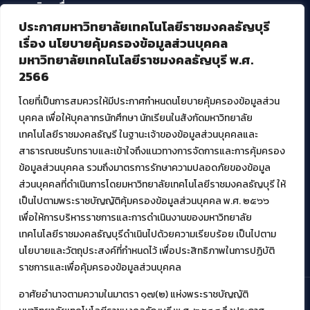
บริการอื่นๆ ของ สวส.
ประกาศมหาวิทยาลัยเทคโนโลยีราชมงคลธัญบุรี
ศูนย์สื่อดิจิทัล
เรื่อง นโยบายคุ้มครองข้อมูลส่วนบุคคล
ศูนย์นวัตกรรมและความรู้
มหาวิทยาลัยเทคโนโลยีราชมงคลธัญบุรี พ.ศ.
ศูนย์พัฒนาและบริการนวัตกรรมดิจิทัล
2566
สมัยใหม่ (MoSeC)
โดยที่เป็นการสมควรให้มีประกาศกำหนดนโยบายคุ้มครองข้อมูลส่วน
บุคคล เพื่อให้บุคลากรนักศึกษา นักเรียนในสังกัดมหาวิทยาลัย
งานบริการวิชาการให้กับหน่วยงานภายนอก
เทคโนโลยีราชมงคลธัญรี ในฐานะเจ้าของข้อมูลส่วนบุคคลและ
สาธารณชนรับทราบและเข้าใจถึงแนวทางการจัดการและการคุ้มครอง
โครงการส่งเสริมและพัฒนาผู้ประกอบการ SME โดย. มทร.ธัญบุรี
ข้อมูลส่วนบุคคล รวมถึงมาตรการรักษาความปลอดภัยของข้อมูล
กิจกรรมการเชื่อมโยงเครือข่ายผู้ให้บริการเครื่องจักรกลทางการ
ส่วนบุคคลที่ดำเนินการโดยมหาวิทยาลัยเทคโนโลยีราชมงคลธัญบุรี ให้
เกษตร ภายใต้โครงการส่งเสริมการรแปรรูปสินค้าเกษตรระดับชุมชน
เป็นไปตามพระราชบัญญัติคุ้มครองข้อมูลส่วนบุคคล พ.ศ. ๒๕๖๖
กรมส่งเสริมอุตสาหกรรม
โครงการยกระดับเศรษฐกิจและสังคมรายตำบลแบบบูรณาการ (1
เพื่อให้การบริหารราชการและการดำเนินงานของมหาวิทยาลัย
ตำบล 1 มหาวิทยาลัย)
เทคโนโลยีราชมงคลธัญบุรีดำเนินไปด้วยความเรียบร้อย เป็นไปตาม
นโยบายและวัตถุประสงค์ที่กำหนดไว้ เพื่อประสิทธิภาพในการปฏิบัติ
ราชการและเพื่อคุ้มครองข้อมูลส่วนบุคคล
อาศัยอำนาจตามความในมาตรา ๑๗(๒) แห่งพระราชบัญญัติ