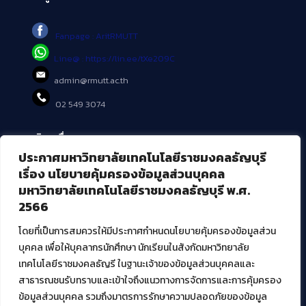
Fanpage : AritRMUTT
Line@ : https://lin.ee/tXe209C
admin@rmutt.ac.th
02 549 3074
บริการอื่นๆ ของ สวส.
ประกาศมหาวิทยาลัยเทคโนโลยีราชมงคลธัญบุรี
ศูนย์สื่อดิจิทัล
เรื่อง นโยบายคุ้มครองข้อมูลส่วนบุคคล
ศูนย์นวัตกรรมและความรู้
มหาวิทยาลัยเทคโนโลยีราชมงคลธัญบุรี พ.ศ.
ศูนย์พัฒนาและบริการนวัตกรรมดิจิทัล
2566
สมัยใหม่ (MoSeC)
โดยที่เป็นการสมควรให้มีประกาศกำหนดนโยบายคุ้มครองข้อมูลส่วน
บุคคล เพื่อให้บุคลากรนักศึกษา นักเรียนในสังกัดมหาวิทยาลัย
งานบริการวิชาการให้กับหน่วยงานภายนอก
เทคโนโลยีราชมงคลธัญรี ในฐานะเจ้าของข้อมูลส่วนบุคคลและ
สาธารณชนรับทราบและเข้าใจถึงแนวทางการจัดการและการคุ้มครอง
โครงการส่งเสริมและพัฒนาผู้ประกอบการ SME โดย. มทร.ธัญบุรี
ข้อมูลส่วนบุคคล รวมถึงมาตรการรักษาความปลอดภัยของข้อมูล
กิจกรรมการเชื่อมโยงเครือข่ายผู้ให้บริการเครื่องจักรกลทางการ